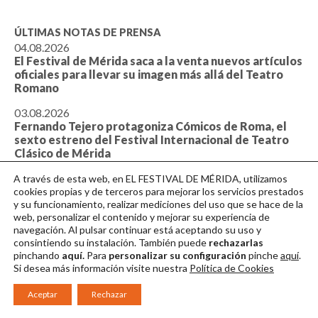
ÚLTIMAS NOTAS DE PRENSA
04.08.2026
El Festival de Mérida saca a la venta nuevos artículos
oficiales para llevar su imagen más allá del Teatro
Romano
03.08.2026
Fernando Tejero protagoniza Cómicos de Roma, el
sexto estreno del Festival Internacional de Teatro
Clásico de Mérida
30.07.2026
A través de esta web, en EL FESTIVAL DE MÉRIDA, utilizamos
‘Medea’ y ‘Antígona, la estirpe maldita’ despiden el
cookies propias y de terceros para mejorar los servicios prestados
y su funcionamiento, realizar mediciones del uso que se hace de la
Festival de Mérida en el Teatro María Luisa
web, personalizar el contenido y mejorar su experiencia de
29.07.2026
navegación. Al pulsar continuar
está aceptando su uso y
consintiendo su instalación. También puede
rechazarlas
El Festival de Mérida consolida su compromiso con
pinchando
aquí.
Para
personalizar su configuración
pinche
aquí
.
una cultura accesible para todos los públicos
Si desea más información visite nuestra
Política de Cookies
29.07.2026
‘Medea’, ‘Alejandro y el eunuco persa’ y ‘Jasón y las
Aceptar
Rechazar
furias’ llevan el Festival de Mérida a la extensión de