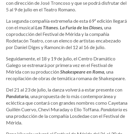
con dirección de José Troncoso y que se podrá disfrutar del
5 al 9 de julio en el Teatro Romano.
La segunda compañía extremeña de esta 69ª edición llegará
con el musical
Los Titanes. La Furia de los Dioses,
una
coproducción del Festival de Mérida y la compañía
Rodetacón Teatro, con un elenco de artistas encabezado
por Daniel Diges y Ramoncín del 12 al 16 de julio.
Seguidamente, el 18 y 19 de julio, el Centro Dramático
Galego se estrenará por primera vez en el Festival de
Mérida con su producción
Shakespeare en Roma,
una
recopilación de obras de temática romana de Shakespeare.
Del 21 al 23 de julio, la danza volverá a estar presente con
Pandataria,
una propuesta de lo más contemporánea y
ecléctica que contará con grandes nombres como Cayetana
Guillén Cuervo, Chevi Muraday o Elio Toffana.
Pandataria
es
una producción de la compañía Losdedae con el Festival de
Mérida.
Pepe Viyuela volverá al Festival de Mérida del 26 al 30 de