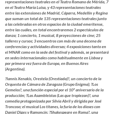
representaciones teatrales en el Teatro Romano de Mérida, 7
en el Teatro María Luisa, y 43 representaciones teatrales
entre las extensiones de Madrid, Cáparra, Medellín y Regina
que suman un total de 135 representaciones teatrales junto
a las celebradas en otros espacios de la ciudad emeritense,
entre las cuáles, en total encontraremos 2 espectáculos de
danza; 1 concierto, 1 musical, 8 proyecciones de cine; 25
talleres y cursos; 3 encuentros con más de una decena de
conferencias y actividades diversas; 4 exposiciones tanto en
el MNAR como en la sede del festival y además, se presentará
en sedes internacionales como habitualmente en Lisboa y
por primera vez fuera de Europa, en Buenos Aires
(Argentina).
?Iannis Xenakis, Oresteïa (Orestíada)?, un concierto de la
Orquesta de Cámara de Zaragoza (Grupo Enigma); ?Los
Gemelos?, una función especial por el 10º aniversario de la
producción; ?Las Asambleístas (Las que tropiezan)?, una
comedia protagonizada por Sílvia Abril y dirigida por José
Troncoso; el musical Los titanes, la furia de los dioses con
Daniel Diges y Ramoncín; ?Shakespeare en Roma?, una