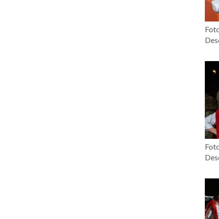
Fot
Desc
Fot
Desc