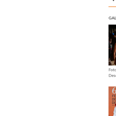
GAL
Fot
Desc