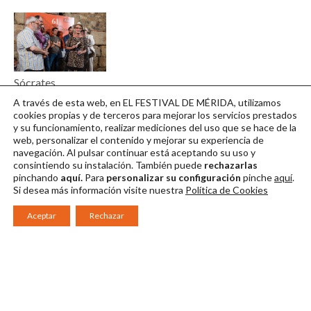
Sócrates.
Encuentro con la
A través de esta web, en EL FESTIVAL DE MÉRIDA, utilizamos
prensa 04
cookies propias y de terceros para mejorar los servicios prestados
y su funcionamiento, realizar mediciones del uso que se hace de la
Descargar en alta
web, personalizar el contenido y mejorar su experiencia de
navegación. Al pulsar continuar
está aceptando su uso y
consintiendo su instalación. También puede
rechazarlas
pinchando
aquí.
Para
personalizar su configuración
pinche
aquí
.
Si desea más información visite nuestra
Política de Cookies
Aceptar
Rechazar
Consorcio Patronato del Festival Internacional de Teatro Clásico de
Mérida 2026