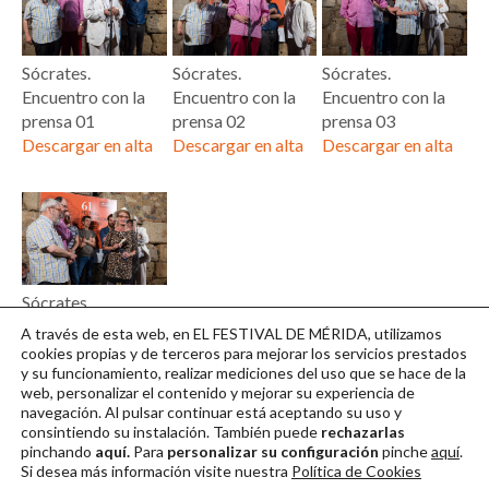
Sócrates.
Sócrates.
Sócrates.
Encuentro con la
Encuentro con la
Encuentro con la
prensa 01
prensa 02
prensa 03
Descargar en alta
Descargar en alta
Descargar en alta
Sócrates.
Encuentro con la
A través de esta web, en EL FESTIVAL DE MÉRIDA, utilizamos
prensa 04
cookies propias y de terceros para mejorar los servicios prestados
y su funcionamiento, realizar mediciones del uso que se hace de la
Descargar en alta
web, personalizar el contenido y mejorar su experiencia de
navegación. Al pulsar continuar
está aceptando su uso y
consintiendo su instalación. También puede
rechazarlas
pinchando
aquí.
Para
personalizar su configuración
pinche
aquí
.
Si desea más información visite nuestra
Política de Cookies