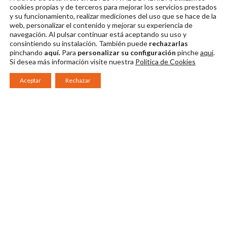
Pase gráfico
Pase gráfico
Pase gráfico
cookies propias y de terceros para mejorar los servicios prestados
y su funcionamiento, realizar mediciones del uso que se hace de la
Descargar en alta
Descargar en alta
Descargar en alta
web, personalizar el contenido y mejorar su experiencia de
navegación. Al pulsar continuar
está aceptando su uso y
consintiendo su instalación. También puede
rechazarlas
pinchando
aquí.
Para
personalizar su configuración
pinche
aquí
.
Si desea más información visite nuestra
Política de Cookies
Aceptar
Rechazar
Consorcio Patronato del Festival Internacional de Teatro Clásico de
Mérida 2026