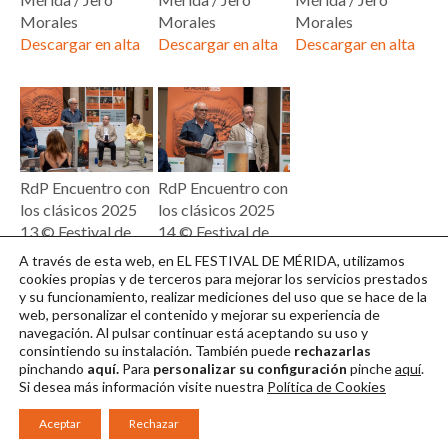
Morales
Morales
Morales
Descargar en alta
Descargar en alta
Descargar en alta
RdP Encuentro con
RdP Encuentro con
los clásicos 2025
los clásicos 2025
13 © Festival de
14 © Festival de
Mérida / Jero
Mérida / Jero
A través de esta web, en EL FESTIVAL DE MÉRIDA, utilizamos
Morales
Morales
cookies propias y de terceros para mejorar los servicios prestados
y su funcionamiento, realizar mediciones del uso que se hace de la
Descargar en alta
Descargar en alta
web, personalizar el contenido y mejorar su experiencia de
navegación. Al pulsar continuar
está aceptando su uso y
consintiendo su instalación. También puede
rechazarlas
pinchando
aquí.
Para
personalizar su configuración
pinche
aquí
.
Si desea más información visite nuestra
Política de Cookies
Aceptar
Rechazar