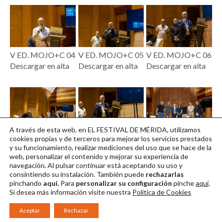
V ED. MOJO+C 04
V ED. MOJO+C 05
V ED. MOJO+C 06
Descargar en alta
Descargar en alta
Descargar en alta
A través de esta web, en EL FESTIVAL DE MÉRIDA, utilizamos
V ED. MOJO+C 07
V ED. MOJO+C 08
V ED. MOJO+C 09
cookies propias y de terceros para mejorar los servicios prestados
y su funcionamiento, realizar mediciones del uso que se hace de la
Descargar en alta
Descargar en alta
Descargar en alta
web, personalizar el contenido y mejorar su experiencia de
navegación. Al pulsar continuar
está aceptando su uso y
consintiendo su instalación. También puede
rechazarlas
pinchando
aquí.
Para
personalizar su configuración
pinche
aquí
.
Si desea más información visite nuestra
Política de Cookies
Aceptar
Rechazar