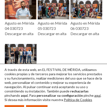
Agusto en Mérida
Agusto en Mérida
Agusto en Mérida
04 030723
05 030723
06 030723
Descargar en alta
Descargar en alta
Descargar en alta
Agusto en Mérida
A través de esta web, en EL FESTIVAL DE MÉRIDA, utilizamos
07 030723
cookies propias y de terceros para mejorar los servicios prestados
y su funcionamiento, realizar mediciones del uso que se hace de la
Descargar en alta
web, personalizar el contenido y mejorar su experiencia de
navegación. Al pulsar continuar
está aceptando su uso y
consintiendo su instalación. También puede
rechazarlas
pinchando
aquí.
Para
personalizar su configuración
pinche
aquí
.
Si desea más información visite nuestra
Política de Cookies