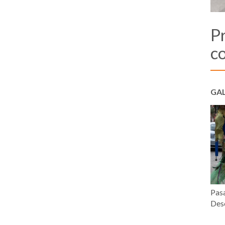
P
c
GAL
Pasa
Desc