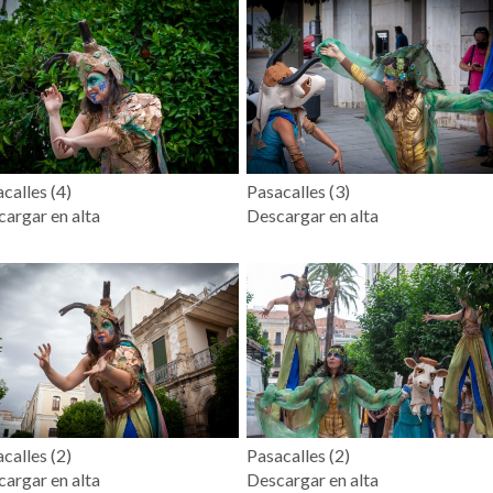
calles (4)
Pasacalles (3)
argar en alta
Descargar en alta
calles (2)
Pasacalles (2)
argar en alta
Descargar en alta