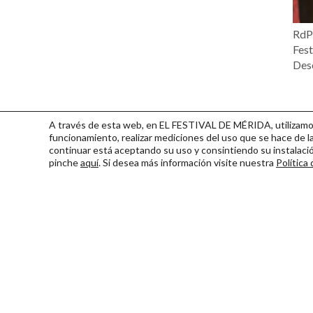
RdP 
Fest
Desc
A través de esta web, en EL FESTIVAL DE MÉRIDA, utilizamos 
funcionamiento, realizar mediciones del uso que se hace de la
continuar
está aceptando su uso y consintiendo su instalac
pinche
aquí
. Si desea más información visite nuestra
Política
Consorcio Patronato del Fest
Miembro de