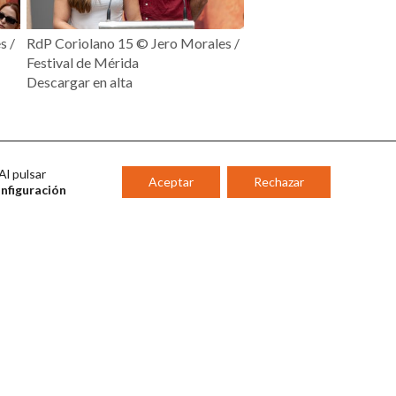
s /
RdP Coriolano 15 ©️ Jero Morales /
Festival de Mérida
Descargar en alta
Al pulsar
Aceptar
Rechazar
onfiguración