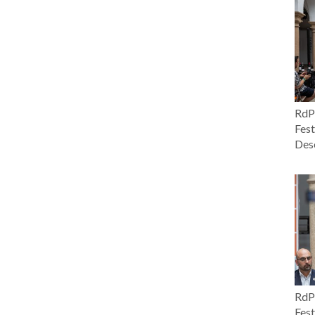
RdP 
Fest
Desc
RdP 
Fest