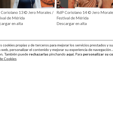
Coriolano 13 ©️ Jero Morales /
RdP Coriolano 14 ©️ Jero Morale
ival de Mérida
Festival de Mérida
argar en alta
Descargar en alta
cookies propias y de terceros para mejorar los servicios prestados y su
 web, personalizar el contenido y mejorar su experiencia de navegación. 
ión. También puede
rechazarlas
pinchando
aquí.
Para
personalizar su c
 de Cookies
ival Internacional de Teatro Clásico de Mérida 2026
Colaboración