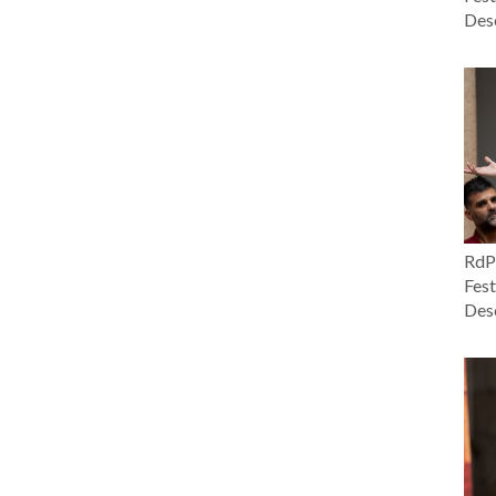
Desc
RdP 
Fest
Desc