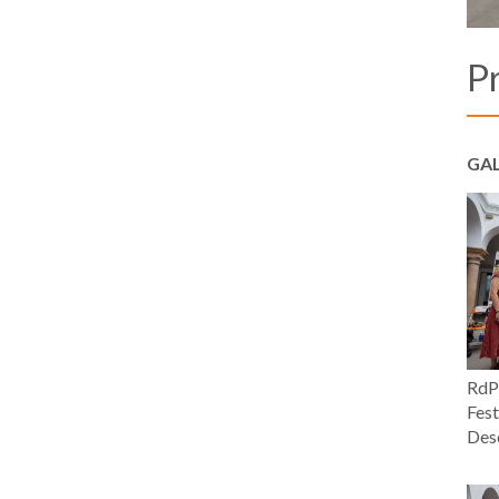
Pr
GAL
RdP 
Fest
Desc