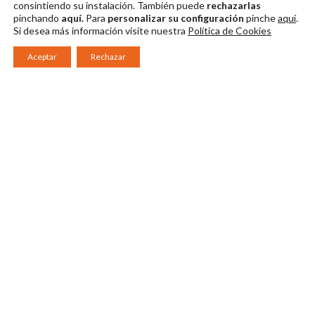
consintiendo su instalación. También puede
rechazarlas
pinchando
aquí.
Para
personalizar su configuración
pinche
aquí
.
Si desea más información visite nuestra
Política de Cookies
Aceptar
Rechazar
Consorcio Patronato del Festival Internacional de Teatro Clásico de
Mérida 2026
Miembro de