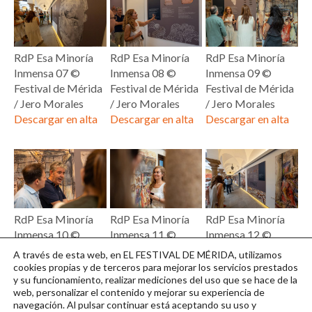
RdP Esa Minoría
RdP Esa Minoría
RdP Esa Minoría
Inmensa 07 ©
Inmensa 08 ©
Inmensa 09 ©
Festival de Mérida
Festival de Mérida
Festival de Mérida
/ Jero Morales
/ Jero Morales
/ Jero Morales
Descargar en alta
Descargar en alta
Descargar en alta
RdP Esa Minoría
RdP Esa Minoría
RdP Esa Minoría
Inmensa 10 ©
Inmensa 11 ©
Inmensa 12 ©
Festival de Mérida
Festival de Mérida
Festival de Mérida
A través de esta web, en EL FESTIVAL DE MÉRIDA, utilizamos
/ Jero Morales
/ Jero Morales
/ Jero Morales
cookies propias y de terceros para mejorar los servicios prestados
y su funcionamiento, realizar mediciones del uso que se hace de la
Descargar en alta
Descargar en alta
Descargar en alta
web, personalizar el contenido y mejorar su experiencia de
navegación. Al pulsar continuar
está aceptando su uso y