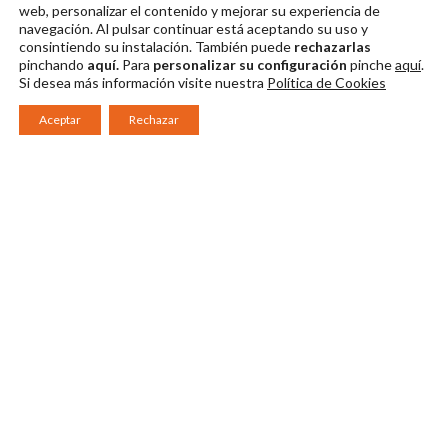
web, personalizar el contenido y mejorar su experiencia de
navegación. Al pulsar continuar
está aceptando su uso y
consintiendo su instalación. También puede
rechazarlas
pinchando
aquí.
Para
personalizar su configuración
pinche
aquí
.
Si desea más información visite nuestra
Política de Cookies
Aceptar
Rechazar
Consorcio Patronato del Festival Internacional de Teatro Clásico de
Mérida 2026
Miembro de