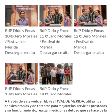
RdP Dido y Eneas
RdP Dido y Eneas
RdP Dido y Eneas
10 © Jero Morales
11 © Jero Morales
12 © Jero Morales
/ Festival de
/ Festival de
/ Festival de
Mérida
Mérida
Mérida
Descargar en alta
Descargar en alta
Descargar en alta
RdP Dido y Eneas
RdP Dido y Eneas
13 © Jero Morales
14 © Jero Morales
/ Festival de
/ Festival de
A través de esta web, en EL FESTIVAL DE MÉRIDA, utilizamos
Mérida
Mérida
cookies propias y de terceros para mejorar los servicios prestados
y su funcionamiento, realizar mediciones del uso que se hace de la
Descargar en alta
Descargar en alta