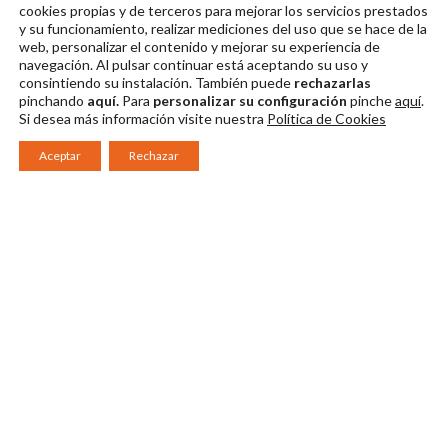
Festival de Mérida
Festival de Mérida
cookies propias y de terceros para mejorar los servicios prestados
y su funcionamiento, realizar mediciones del uso que se hace de la
Descargar en alta
Descargar en alta
web, personalizar el contenido y mejorar su experiencia de
navegación. Al pulsar continuar
está aceptando su uso y
consintiendo su instalación. También puede
rechazarlas
pinchando
aquí.
Para
personalizar su configuración
pinche
aquí
.
Si desea más información visite nuestra
Política de Cookies
Aceptar
Rechazar
Consorcio Patronato del Festival Internacional de Teatro Clásico de
Mérida 2026