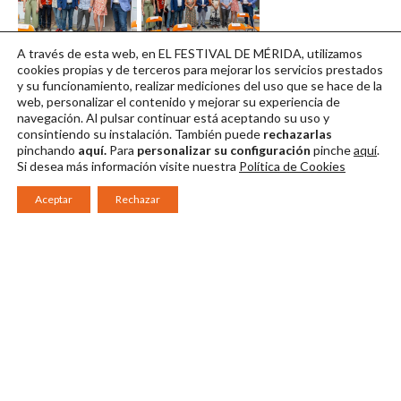
Antígona (1)
Presentación 66
A través de esta web, en EL FESTIVAL DE MÉRIDA, utilizamos
Descargar en alta
Edición
cookies propias y de terceros para mejorar los servicios prestados
y su funcionamiento, realizar mediciones del uso que se hace de la
Descargar en alta
web, personalizar el contenido y mejorar su experiencia de
navegación. Al pulsar continuar
está aceptando su uso y
consintiendo su instalación. También puede
rechazarlas
pinchando
aquí.
Para
personalizar su configuración
pinche
aquí
.
Si desea más información visite nuestra
Política de Cookies
Aceptar
Rechazar
Consorcio Patronato del Festival Internacional de Teatro Clásico de
Mérida 2026