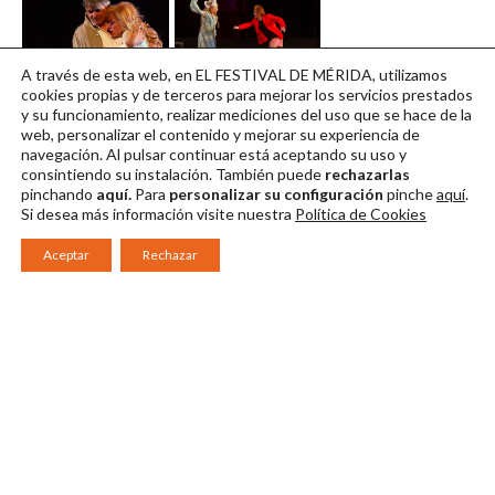
A través de esta web, en EL FESTIVAL DE MÉRIDA, utilizamos
Foto (14)
Foto (15)
cookies propias y de terceros para mejorar los servicios prestados
y su funcionamiento, realizar mediciones del uso que se hace de la
Descargar en alta
Descargar en alta
web, personalizar el contenido y mejorar su experiencia de
navegación. Al pulsar continuar
está aceptando su uso y
consintiendo su instalación. También puede
rechazarlas
pinchando
aquí.
Para
personalizar su configuración
pinche
aquí
.
Si desea más información visite nuestra
Política de Cookies
Aceptar
Rechazar
Consorcio Patronato del Festival Internacional de Teatro Clásico de
Mérida 2026