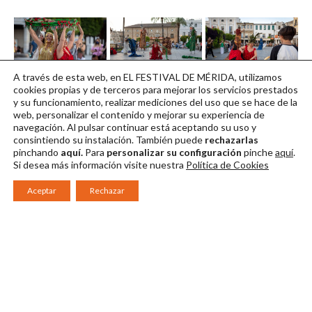
A través de esta web, en EL FESTIVAL DE MÉRIDA, utilizamos
Fes 13 02072022
Fes 14 02072022
Fes 15 02072022
cookies propias y de terceros para mejorar los servicios prestados
y su funcionamiento, realizar mediciones del uso que se hace de la
Descargar en alta
Descargar en alta
Descargar en alta
web, personalizar el contenido y mejorar su experiencia de
navegación. Al pulsar continuar
está aceptando su uso y
consintiendo su instalación. También puede
rechazarlas
pinchando
aquí.
Para
personalizar su configuración
pinche
aquí
.
Si desea más información visite nuestra
Política de Cookies
Aceptar
Rechazar
Consorcio Patronato del Festival Internacional de Teatro Clásico de
Mérida 2026