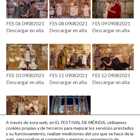
FES 06 09082021
FES 08 09082021
FES 09 09082021
Descargar en alta
Descargar en alta
Descargar en alta
FES 10 09082021
FES 11 09082021
FES 12 09082021
Descargar en alta
Descargar en alta
Descargar en alta
A través de esta web, en EL FESTIVAL DE MÉRIDA, utilizamos
FES 13 09082021
FES 16 09082021
cookies propias y de terceros para mejorar los servicios prestados
y su funcionamiento, realizar mediciones del uso que se hace de la
Descargar en alta
Descargar en alta
web, personalizar el contenido y mejorar su experiencia de