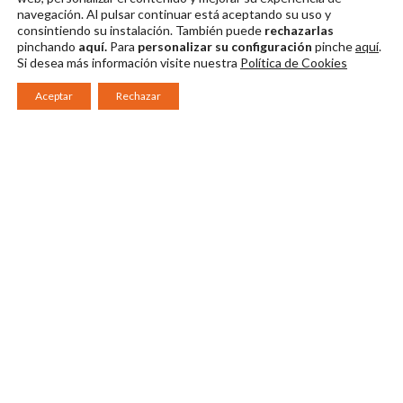
navegación. Al pulsar continuar
está aceptando su uso y
consintiendo su instalación. También puede
rechazarlas
pinchando
aquí.
Para
personalizar su configuración
pinche
aquí
.
Si desea más información visite nuestra
Política de Cookies
Aceptar
Rechazar
Consorcio Patronato del Festival Internacional de Teatro Clásico de
Mérida 2026
Miembro de