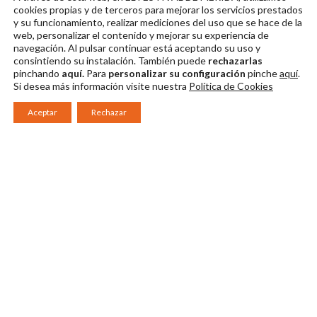
Brujo" 10
Brujo" 11
Brujo" 12
cookies propias y de terceros para mejorar los servicios prestados
y su funcionamiento, realizar mediciones del uso que se hace de la
Descargar en alta
Descargar en alta
Descargar en alta
web, personalizar el contenido y mejorar su experiencia de
navegación. Al pulsar continuar
está aceptando su uso y
consintiendo su instalación. También puede
rechazarlas
pinchando
aquí.
Para
personalizar su configuración
pinche
aquí
.
Si desea más información visite nuestra
Política de Cookies
Aceptar
Rechazar
Consorcio Patronato del Festival Internacional de Teatro Clásico de
Mérida 2026