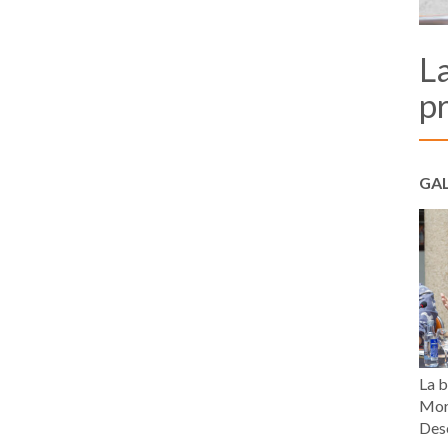
L
p
GAL
La b
Mor
Desc