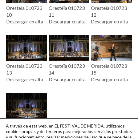
Oresteïa 010723
Oresteïa 010723
Oresteïa 010723
10
11
12
Descargar en alta
Descargar en alta
Descargar en alta
Oresteïa 010723
Oresteïa 010723
Oresteïa 010723
13
14
15
Descargar en alta
Descargar en alta
Descargar en alta
Oresteïa 010723
A través de esta web, en EL FESTIVAL DE MÉRIDA, utilizamos
16
cookies propias y de terceros para mejorar los servicios prestados
y su funcionamiento, realizar mediciones del uso que se hace de la
Descargar en alta