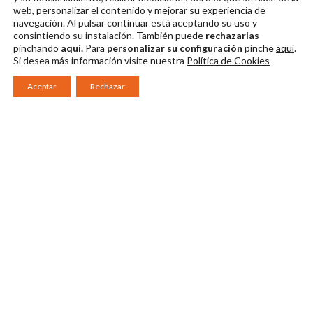
web, personalizar el contenido y mejorar su experiencia de
navegación. Al pulsar continuar
está aceptando su uso y
consintiendo su instalación. También puede
rechazarlas
pinchando
aquí.
Para
personalizar su configuración
pinche
aquí
.
Si desea más información visite nuestra
Política de Cookies
Aceptar
Rechazar
Consorcio Patronato del Festival Internacional de Teatro Clásico de
Mérida 2026
Miembro de