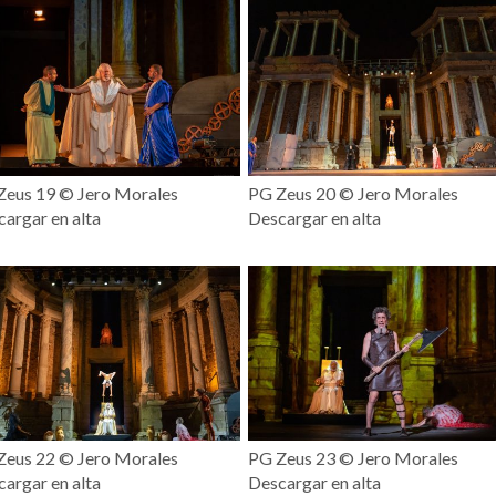
Zeus 19 ©️ Jero Morales
PG Zeus 20 ©️ Jero Morales
argar en alta
Descargar en alta
Zeus 22 ©️ Jero Morales
PG Zeus 23 ©️ Jero Morales
argar en alta
Descargar en alta