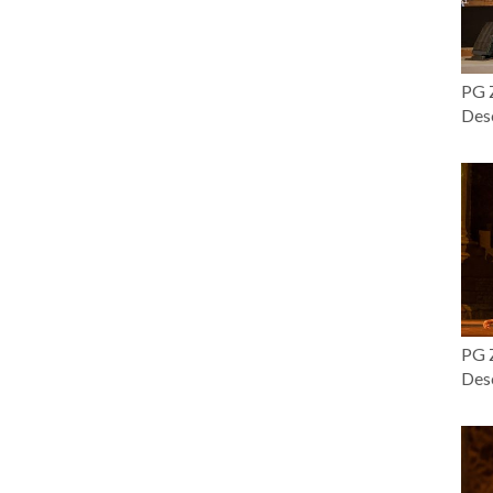
PG 
Desc
PG 
Desc