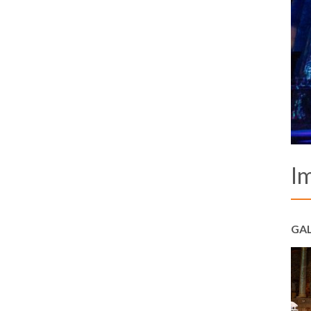
Im
GAL