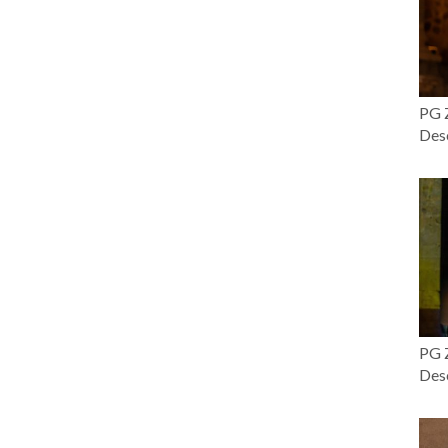
PG 
Desc
PG 
Desc