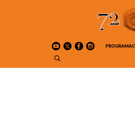
PROGRAMAC