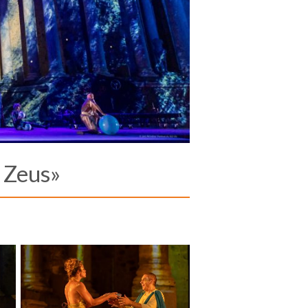
e Zeus»