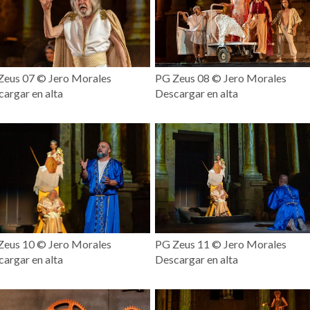
Zeus 07 ©️ Jero Morales
PG Zeus 08 ©️ Jero Morales
argar en alta
Descargar en alta
Zeus 10 ©️ Jero Morales
PG Zeus 11 ©️ Jero Morales
argar en alta
Descargar en alta