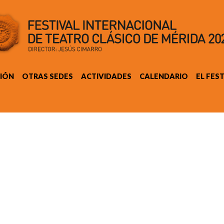
IÓN
OTRAS SEDES
ACTIVIDADES
CALENDARIO
EL FES