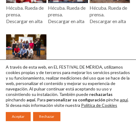
Hécuba. Rueda de
Hécuba. Rueda de
Hécuba. Rueda de
prensa.
prensa.
prensa.
Descargar en alta
Descargar en alta
Descargar en alta
Hécuba. Rueda de
A través de esta web, en EL FESTIVAL DE MÉRIDA, utilizamos
prensa.
cookies propias y de terceros para mejorar los servicios prestados
y su funcionamiento, realizar mediciones del uso que se hace de la
Descargar en alta
web, personalizar el contenido y mejorar su experiencia de
navegación. Al pulsar continuar
está aceptando su uso y
consintiendo su instalación. También puede
rechazarlas
pinchando
aquí.
Para
personalizar su configuración
pinche
aquí
.
Si desea más información visite nuestra
Política de Cookies
Aceptar
Rechazar