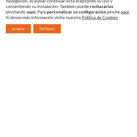
navegación. Al pulsar continuar
está aceptando su uso y
consintiendo su instalación. También puede
rechazarlas
pinchando
aquí.
Para
personalizar su configuración
pinche
aquí
.
Si desea más información visite nuestra
Política de Cookies
Aceptar
Rechazar
Consorcio Patronato del Festival Internacional de Teatro Clásico de
Mérida 2026
Miembro de