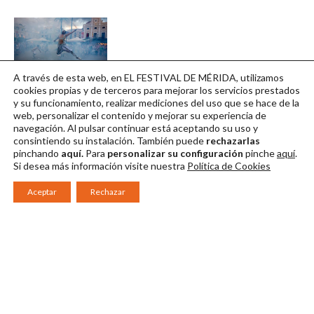
A través de esta web, en EL FESTIVAL DE MÉRIDA, utilizamos
Foto 13
cookies propias y de terceros para mejorar los servicios prestados
y su funcionamiento, realizar mediciones del uso que se hace de la
Descargar en alta
web, personalizar el contenido y mejorar su experiencia de
navegación. Al pulsar continuar
está aceptando su uso y
consintiendo su instalación. También puede
rechazarlas
pinchando
aquí.
Para
personalizar su configuración
pinche
aquí
.
Si desea más información visite nuestra
Política de Cookies
Aceptar
Rechazar
Consorcio Patronato del Festival Internacional de Teatro Clásico de
Mérida 2026