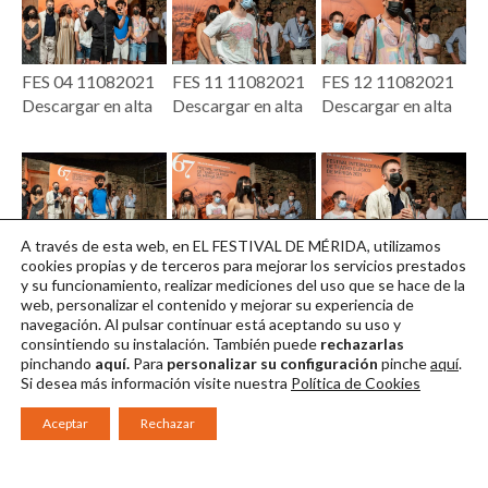
FES 04 11082021
FES 11 11082021
FES 12 11082021
Descargar en alta
Descargar en alta
Descargar en alta
A través de esta web, en EL FESTIVAL DE MÉRIDA, utilizamos
FES 13 11082021
FES 14 11082021
FES 15 11082021
cookies propias y de terceros para mejorar los servicios prestados
y su funcionamiento, realizar mediciones del uso que se hace de la
Descargar en alta
Descargar en alta
Descargar en alta
web, personalizar el contenido y mejorar su experiencia de
navegación. Al pulsar continuar
está aceptando su uso y
consintiendo su instalación. También puede
rechazarlas
pinchando
aquí.
Para
personalizar su configuración
pinche
aquí
.
Si desea más información visite nuestra
Política de Cookies
Aceptar
Rechazar