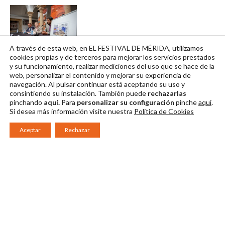
A través de esta web, en EL FESTIVAL DE MÉRIDA, utilizamos
Foto 4
cookies propias y de terceros para mejorar los servicios prestados
y su funcionamiento, realizar mediciones del uso que se hace de la
Descargar en alta
web, personalizar el contenido y mejorar su experiencia de
navegación. Al pulsar continuar
está aceptando su uso y
consintiendo su instalación. También puede
rechazarlas
pinchando
aquí.
Para
personalizar su configuración
pinche
aquí
.
Si desea más información visite nuestra
Política de Cookies
Aceptar
Rechazar
Consorcio Patronato del Festival Internacional de Teatro Clásico de
Mérida 2026