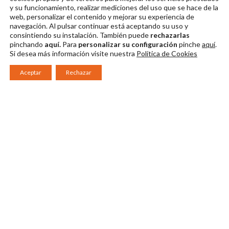
y su funcionamiento, realizar mediciones del uso que se hace de la
Descargar en alta
Descargar en alta
Descargar en alta
web, personalizar el contenido y mejorar su experiencia de
navegación. Al pulsar continuar
está aceptando su uso y
consintiendo su instalación. También puede
rechazarlas
pinchando
aquí.
Para
personalizar su configuración
pinche
aquí
.
Si desea más información visite nuestra
Política de Cookies
Aceptar
Rechazar
Consorcio Patronato del Festival Internacional de Teatro Clásico de
Mérida 2026
Miembro de