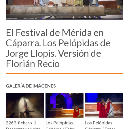
El Festival de Mérida en
Cáparra. Los Pelópidas de
Jorge Llopis. Versión de
Florián Recio
GALERÍA DE IMÁGENES
2263_fichero_1
Los Pelópidas.
Los Pelópidas.
Descargar en alta
Cáparra / Foto:
Cáparra / Foto: