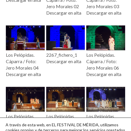
Jero Morales 02
Jero Morales 03
Descargar en alta
Descargar en alta
Los Pelópidas.
2267_fichero_1
Los Pelópidas.
Cáparra / Foto:
Descargar en alta
Cáparra / Foto:
Jero Morales 04
Jero Morales 06
Descargar en alta
Descargar en alta
Los Pelópidas.
Los Pelópidas.
Los Pelópidas.
Cáparra / Foto:
Cáparra / Foto:
Cáparra / Foto:
A través de esta web, en EL FESTIVAL DE MÉRIDA, utilizamos
Jero Morales 07
Jero Morales 08
Jero Morales 09
cookies propias y de terceros para mejorar los servicios prestados