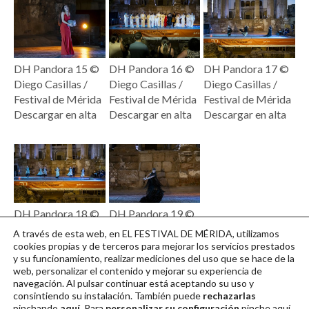
DH Pandora 15 ©
DH Pandora 16 ©
DH Pandora 17 ©
Diego Casillas /
Diego Casillas /
Diego Casillas /
Festival de Mérida
Festival de Mérida
Festival de Mérida
Descargar en alta
Descargar en alta
Descargar en alta
DH Pandora 18 ©
DH Pandora 19 ©
Diego Casillas /
Diego Casillas /
A través de esta web, en EL FESTIVAL DE MÉRIDA, utilizamos
Festival de Mérida
Festival de Mérida
cookies propias y de terceros para mejorar los servicios prestados
y su funcionamiento, realizar mediciones del uso que se hace de la
Descargar en alta
Descargar en alta
web, personalizar el contenido y mejorar su experiencia de
navegación. Al pulsar continuar
está aceptando su uso y
consintiendo su instalación. También puede
rechazarlas
pinchando
aquí.
Para
personalizar su configuración
pinche
aquí
.