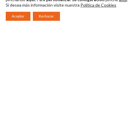
Si desea más información visite nuestra
Política de Cookies
Aceptar
Rechazar
Consorcio Patronato del Festival Internacional de Teatro Clásico de
Mérida 2026
Miembro de