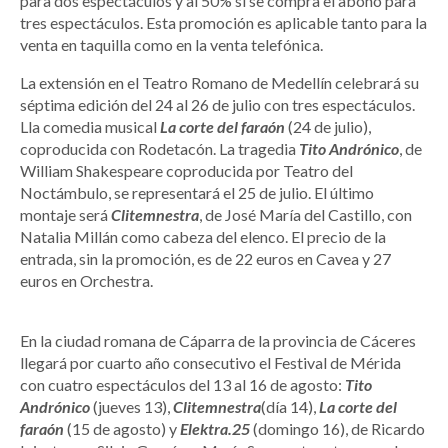
para dos espectáculos y al 50% si se compra el abono para
tres espectáculos. Esta promoción es aplicable tanto para la
venta en taquilla como en la venta telefónica.
La extensión en el Teatro Romano de Medellín celebrará su
séptima edición del 24 al 26 de julio con tres espectáculos.
Lla comedia musical
La corte del faraón
(24 de julio),
coproducida con Rodetacón. La tragedia
Tito Andrónico
, de
William Shakespeare coproducida por Teatro del
Noctámbulo, se representará el 25 de julio. El último
montaje será
Clitemnestra
, de José María del Castillo, con
Natalia Millán como cabeza del elenco. El precio de la
entrada, sin la promoción, es de 22 euros en Cavea y 27
euros en Orchestra.
En la ciudad romana de Cáparra de la provincia de Cáceres
llegará por cuarto año consecutivo el Festival de Mérida
con cuatro espectáculos del 13 al 16 de agosto:
Tito
Andrónico
(jueves 13),
Clitemnestra
(día 14),
La corte del
faraón
(15 de agosto) y
Elektra.25
(domingo 16), de Ricardo