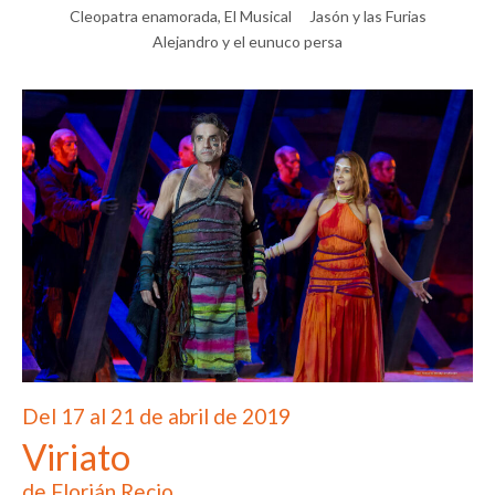
Cleopatra enamorada, El Musical
Jasón y las Furias
Alejandro y el eunuco persa
Del 17 al 21 de abril de 2019
Viriato
de Florián Recio