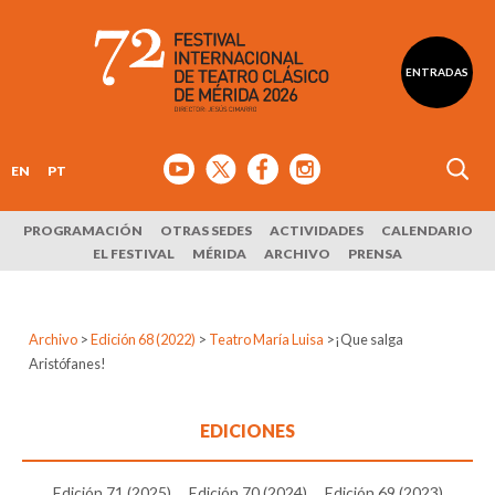
ENTRADAS
EN
PT
PROGRAMACIÓN
OTRAS SEDES
ACTIVIDADES
CALENDARIO
EL FESTIVAL
MÉRIDA
ARCHIVO
PRENSA
Archivo
>
Edición 68 (2022)
>
Teatro María Luisa
>
¡Que salga
Aristófanes!
EDICIONES
Edición 71 (2025)
Edición 70 (2024)
Edición 69 (2023)