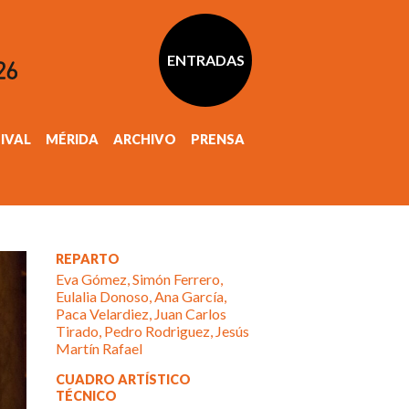
ENTRADAS
TIVAL
MÉRIDA
ARCHIVO
PRENSA
REPARTO
Eva Gómez, Simón Ferrero,
Eulalia Donoso, Ana García,
Paca Velardiez, Juan Carlos
Tirado, Pedro Rodriguez, Jesús
Martín Rafael
CUADRO ARTÍSTICO
TÉCNICO