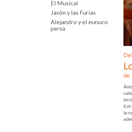
El Musical
Jasón y las Furias
Alejandro y el eunuco
persa
Del
L
de 
Ántr
vali
incó
Estr
la r
adem