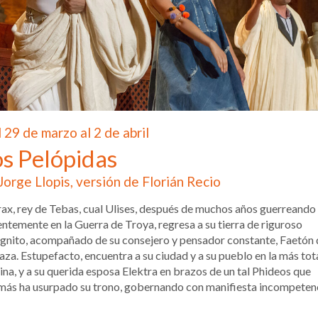
 29 de marzo al 2 de abril
os Pelópidas
Jorge Llopis, versión de Florián Recio
ax, rey de Tebas, cual Ulises, después de muchos años guerreando
entemente en la Guerra de Troya, regresa a su tierra de riguroso
gnito, acompañado de su consejero y pensador constante, Faetón 
aza. Estupefacto, encuentra a su ciudad y a su pueblo en la más tot
uina, y a su querida esposa Elektra en brazos de un tal Phideos que
ás ha usurpado su trono, gobernando con manifiesta incompetenc