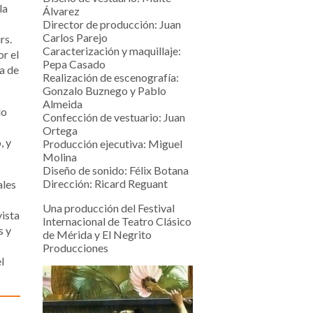
la
Álvarez
Director de producción: Juan
Carlos Parejo
rs.
Caracterización y maquillaje:
or el
Pepa Casado
a de
Realización de escenografía:
Gonzalo Buznego y Pablo
Almeida
do
Confección de vestuario: Juan
Ortega
, y
Producción ejecutiva: Miguel
Molina
Diseño de sonido: Félix Botana
Dirección: Ricard Reguant
ales
Una producción del Festival
vista
Internacional de Teatro Clásico
s y
de Mérida y El Negrito
Producciones
l