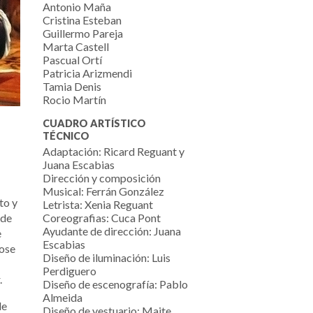
Antonio Maña
Cristina Esteban
Guillermo Pareja
Marta Castell
Pascual Ortí
Patricia Arizmendi
Tamia Denis
Rocio Martín
CUADRO ARTÍSTICO
TÉCNICO
Adaptación: Ricard Reguant y
Juana Escabias
Dirección y composición
Musical: Ferrán González
to y
Letrista: Xenia Reguant
 de
Coreografias: Cuca Pont
Ayudante de dirección: Juana
e
Escabias
dose
Diseño de iluminación: Luis
Perdiguero
.
Diseño de escenografía: Pablo
Almeida
de
Diseño de vestuario: Maite