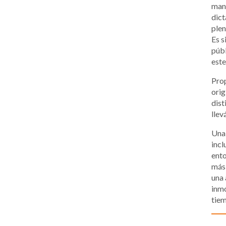
mane
dict
plen
Es s
públ
este
Prop
orig
dist
llev
Una 
incl
ento
más 
una 
inmo
tiem