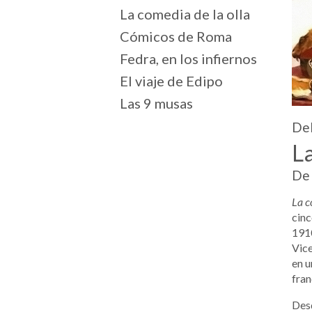
La comedia de la olla
Cómicos de Roma
Fedra, en los infiernos
El viaje de Edipo
Las 9 musas
Del
La
De 
La c
cinc
1910
Vice
en u
fran
Desd