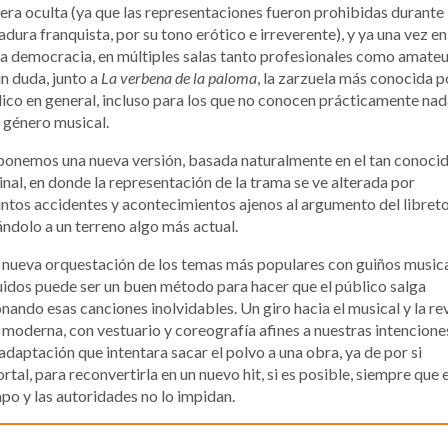
ra oculta (ya que las representaciones fueron prohibidas durante 
adura franquista, por su tono erótico e irreverente), y ya una vez en
a democracia, en múltiples salas tanto profesionales como amateu
in duda, junto a
La verbena de la paloma
, la zarzuela más conocida p
ico en general, incluso para los que no conocen prácticamente nad
 género musical.
onemos una nueva versión, basada naturalmente en el tan conoci
inal, en donde la representación de la trama se ve alterada por
intos accidentes y acontecimientos ajenos al argumento del libreto
ándolo a un terreno algo más actual.
nueva orquestación de los temas más populares con guiños music
uidos puede ser un buen método para hacer que el público salga
nando esas canciones inolvidables. Un giro hacia el musical y la re
moderna, con vestuario y coreografía afines a nuestras intencione
adaptación que intentara sacar el polvo a una obra, ya de por si
rtal, para reconvertirla en un nuevo hit, si es posible, siempre que e
po y las autoridades no lo impidan.