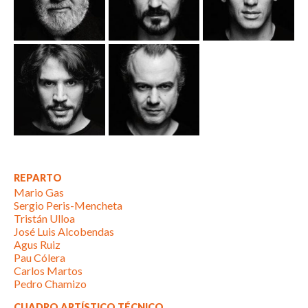
REPARTO
Mario Gas
Sergio Peris-Mencheta
Tristán Ulloa
José Luis Alcobendas
Agus Ruiz
Pau Cólera
Carlos Martos
Pedro Chamizo
CUADRO ARTÍSTICO TÉCNICO