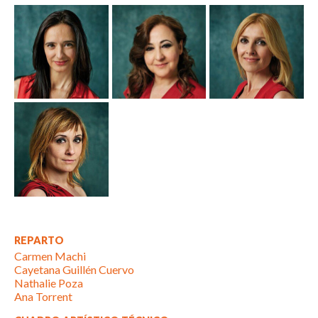
REPARTO
Carmen Machi
Cayetana Guillén Cuervo
Nathalie Poza
Ana Torrent