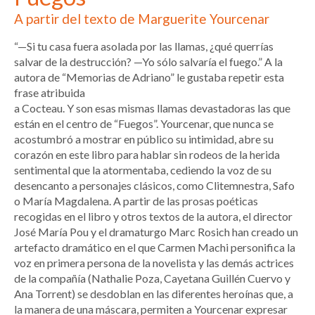
A partir del texto de Marguerite Yourcenar
“—Si tu casa fuera asolada por las llamas, ¿qué querrías
salvar de la destrucción? —Yo sólo salvaría el fuego.” A la
autora de “Memorias de Adriano” le gustaba repetir esta
frase atribuida
a Cocteau. Y son esas mismas llamas devastadoras las que
están en el centro de “Fuegos”. Yourcenar, que nunca se
acostumbró a mostrar en público su intimidad, abre su
corazón en este libro para hablar sin rodeos de la herida
sentimental que la atormentaba, cediendo la voz de su
desencanto a personajes clásicos, como Clitemnestra, Safo
o María Magdalena. A partir de las prosas poéticas
recogidas en el libro y otros textos de la autora, el director
José María Pou y el dramaturgo Marc Rosich han creado un
artefacto dramático en el que Carmen Machi personifica la
voz en primera persona de la novelista y las demás actrices
de la compañía (Nathalie Poza, Cayetana Guillén Cuervo y
Ana Torrent) se desdoblan en las diferentes heroínas que, a
la manera de una máscara, permiten a Yourcenar expresar