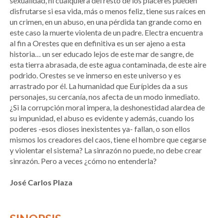
sexualidad, ni cualquiera del resto de los placeres pueden
disfrutarse si esa vida, más o menos feliz, tiene sus raíces en
un crimen, en un abuso, en una pérdida tan grande como en
este caso la muerte violenta de un padre. Electra encuentra
al fin a Orestes que en definitiva es un ser ajeno a esta
historia… un ser educado lejos de este mar de sangre, de
esta tierra abrasada, de este agua contaminada, de este aire
podrido. Orestes se ve inmerso en este universo y es
arrastrado por él. La humanidad que Eurípides da a sus
personajes, su cercanía, nos afecta de un modo inmediato.
¿Si la corrupción moral impera, la deshonestidad alardea de
su impunidad, el abuso es evidente y además, cuando los
poderes -esos dioses inexistentes ya- fallan, o son ellos
mismos los creadores del caos, tiene el hombre que cegarse
y violentar el sistema? La sinrazón no puede, no debe crear
sinrazón. Pero a veces ¿cómo no entenderla?
José Carlos Plaza