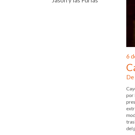
Jasón y las Furias
6 d
C
De 
Cayo
por 
pres
extr
mode
tras
del 