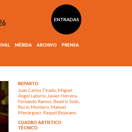
ENTRADAS
TIVAL
MÉRIDA
ARCHIVO
PRENSA
REPARTO
Juan Carlos Tirado, Miguel
Ángel Latorre, Javier Herrera,
Fernando Ramos, Beatriz Solís,
Rocío Montero, Manuel
Menárguez, Raquel Bejarano.
CUADRO ARTÍSTICO
TÉCNICO