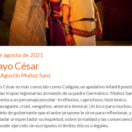
e agosto de 2021
ayo César
Agustín Muñoz Sanz
 César es más conocido como Calígula, un apelativo infantil pues
las tropas legionarias al mando de su padre Germánico. Muñoz Sa
enta a un personaje peculiar: irreflexivo, caprichoso, histriónico,
avagante, cruel, vengativo, amoral e inmoral. Un loco para muchos.
lo de gobernante que el autor propone le sirve para reflexionar, y
ladar al espectador su inquietud, sobre la maldad y las consecuenc
poder ejercido sin escrúpulos ni límites éticos o legales.