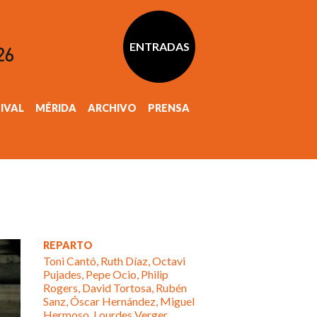
ENTRADAS
TIVAL
MÉRIDA
ARCHIVO
PRENSA
REPARTO
Toni Cantó, Ruth Díaz, Octavi
Pujades, Pepe Ocio, Philip
Rogers, David Tortosa, Rubén
Sanz, Óscar Hernández, Miguel
Hermoso, Lourdes Verger