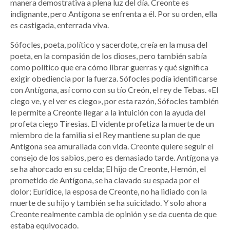
manera demostrativa a plena luz del día. Creonte es
indignante, pero Antígona se enfrenta a él. Por su orden, ella
es castigada, enterrada viva.
Sófocles, poeta, político y sacerdote, creía en la musa del
poeta, en la compasión de los dioses, pero también sabía
como político que era cómo librar guerras y qué significa
exigir obediencia por la fuerza. Sófocles podía identificarse
con Antígona, así como con su tío Creón, el rey de Tebas. «El
ciego ve, y el ver es ciego», por esta razón, Sófocles también
le permite a Creonte llegar a la intuición con la ayuda del
profeta ciego Tiresias. El vidente profetiza la muerte de un
miembro de la familia si el Rey mantiene su plan de que
Antígona sea amurallada con vida. Creonte quiere seguir el
consejo de los sabios, pero es demasiado tarde. Antígona ya
se ha ahorcado en su celda; El hijo de Creonte, Hemón, el
prometido de Antígona, se ha clavado su espada por el
dolor; Eurídice, la esposa de Creonte, no ha lidiado con la
muerte de su hijo y también se ha suicidado. Y solo ahora
Creonte realmente cambia de opinión y se da cuenta de que
estaba equivocado.