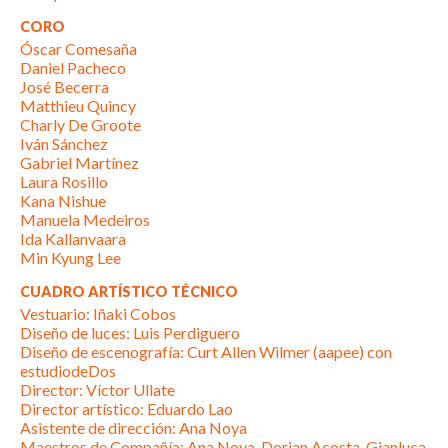
CORO
Óscar Comesaña
Daniel Pacheco
José Becerra
Matthieu Quincy
Charly De Groote
Iván Sánchez
Gabriel Martínez
Laura Rosillo
Kana Nishue
Manuela Medeiros
Ida Kallanvaara
Min Kyung Lee
CUADRO ARTÍSTICO TÉCNICO
Vestuario: Iñaki Cobos
Diseño de luces: Luis Perdiguero
Diseño de escenografía: Curt Allen Wilmer (aapee) con
estudiodeDos
Director: Víctor Ullate
Director artístico: Eduardo Lao
Asistente de dirección: Ana Noya
Maestros de Compañía: Ana Noya, Dorian Acosta, Gianluca