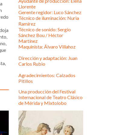
Ayudante de producción: Elena
da
Llorente
m
Gerente regidor: Luco Sánchez
nredo
Técnico de iluminación: Nuria
Ramírez
Técnico de sonido: Sergio
adoja
Sánchez Bou / Héctor
nto,
Martínez
ano,
Maquinista: Álvaro Villahoz
 que
Dirección y adaptación: Juan
ta,
Carlos Rubio
Agradecimientos: Calzados
Pitillos
Una producción del Festival
Internacional de Teatro Clásico
de Mérida y Mixtolobo