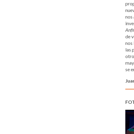
prop
nuev
nos 
inve
Anfi
de v
nos 
las 
otro
mayo
se e
Jua
FO