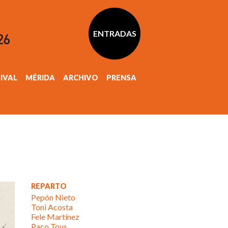
ENTRADAS
TIVAL
MÉRIDA
ARCHIVO
PRENSA
REPARTO
Pepón Nieto
Toni Acosta
Fele Martínez
Paco Tous