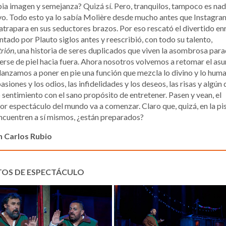
ia imagen y semejanza? Quizá sí. Pero, tranquilos, tampoco es na
o. Todo esto ya lo sabía Molière desde mucho antes que Instagra
atrapara en sus seductores brazos. Por eso rescató el divertido e
ntado por Plauto siglos antes y reescribió, con todo su talento,
trión
, una historia de seres duplicados que viven la asombrosa par
erse de piel hacia fuera. Ahora nosotros volvemos a retomar el asu
lanzamos a poner en pie una función que mezcla lo divino y lo hum
pasiones y los odios, las infidelidades y los deseos, las risas y algún
 sentimiento con el sano propósito de entretener. Pasen y vean, el
r espectáculo del mundo va a comenzar. Claro que, quizá, en la pis
ncuentren a sí mismos, ¿están preparados?
n Carlos Rubio
TOS DE ESPECTÁCULO