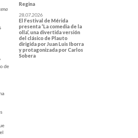
Regina
cena
28.07.2026
El Festival de Mérida
presenta ‘La comedia de la
s
olla’, una divertida versión
del clásico de Plauto
dirigida por Juan Luis Iborra
y protagonizada por Carlos
Sobera
y
to de
ana
ús
que
el