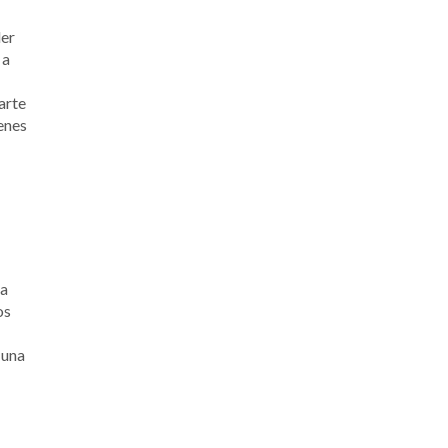
der
 a
arte
enes
ha
os
 una