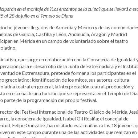
iciparán en el montaje de ?Los encantos de la culpa? que se llevará a es
25 al 28 de julio en el Templo de Diana
iocho jóvenes llegados de Armenia y México y de las comunidade
ñolas de Galicia, Castilla y León, Andalucía, Aragón y Madrid
icipan en Mérida en un campo de voluntariado sobre el teatro
olatino.
niciativa, que surge en colaboración con la Consejería de Igualdad 
eración para el desarrollo de la Junta de Extremadura y el Institu
uventud de Extremadura, pretende formar a los participantes en el
ro grecolatino: identificación de los mitos, sus autores, cultura
olatina teatral en general, la interpretación teatral, producción y
ta en escena de una función que se representa en el Templo de Di
 parte de la programación del propio festival.
irector del Festival Internacional de Teatro Clásico de Mérida, Jes
rro, la consejera de Igualdad, Isabel Gil Rosiña; el concejal de
ntud, Felipe González, han visitado esta mañana a los 18 jóvenes 
iven en este campo durante una de las actividades que realizan en 