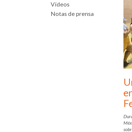
Vídeos
Notas de prensa
U
e
F
Dura
Méxi
sobr