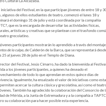
ro Cultural La Alcazaba.
 iniciativa del Festival, en la que participan jóvenes de entre 18 y 3
, algunos de ellos estudiantes de teatro, comenzó el lunes 18 y
inará el domingo 31 de julio y está coordinada por la compañía
C?, que es la encargada de desarrollar las actividades físicas,
urales, artísticas y creativas que se plantean con el trasfondo com
teatro grecolatino.
jóvenes participantes mostrarán lo aprendido a través del montaj
ntos de la culpa
, de Calderón de la Barca, que se representará desde
s 25 al jueves 28 de julio en el Templo de Diana.
irector del Festival, Jesús Cimarro, ha dado la bienvenida al Festiva
da a los jóvenes participantes, a quienes ha deseado el
vechamiento de todo lo que aprendan en estos quince días de
ivencia. Igualmente, ha ensalzado el valor de iniciativas como est
permiten acercar la cultura clásica y grecolatina, así como el teatro
jóvenes. También ha agradecido la colaboración del Consorcio de l
ad de Mérida, a la Junta de Extremadura y a la compañía a TAPTC
ro su colaboración para hacer posible esta experiencia.