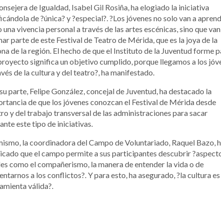
onsejera de Igualdad, Isabel Gil Rosiña, ha elogiado la iniciativa
ficándola de ?única? y ?especial?. ?Los jóvenes no solo van a apren
 una vivencia personal a través de las artes escénicas, sino que van
ar parte de este Festival de Teatro de Mérida, que es la joya de la
na de la región. El hecho de que el Instituto de la Juventud forme p
proyecto significa un objetivo cumplido, porque llegamos a los jóv
avés de la cultura y del teatro?, ha manifestado.
su parte, Felipe González, concejal de Juventud, ha destacado la
rtancia de que los jóvenes conozcan el Festival de Mérida desde
ro y del trabajo transversal de las administraciones para sacar
ante este tipo de iniciativas.
ismo, la coordinadora del Campo de Voluntariado, Raquel Bazo, 
icado que el campo permite a sus participantes descubrir ?aspect
les como el compañerismo, la manera de entender la vida o de
entarnos a los conflictos?. Y para esto, ha asegurado, ?la cultura es
amienta válida?.