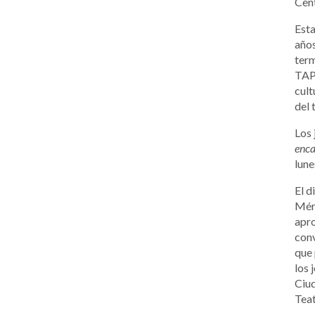
Cent
Esta
años
term
TAPT
cult
del 
Los 
enca
lune
El d
Méri
apro
conv
que 
los 
Ciud
Teat