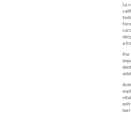
La c
cali
todo
form
coro
del 
a tr
Por 
impo
dent
adel
Asim
expl
vita
enfr
herr