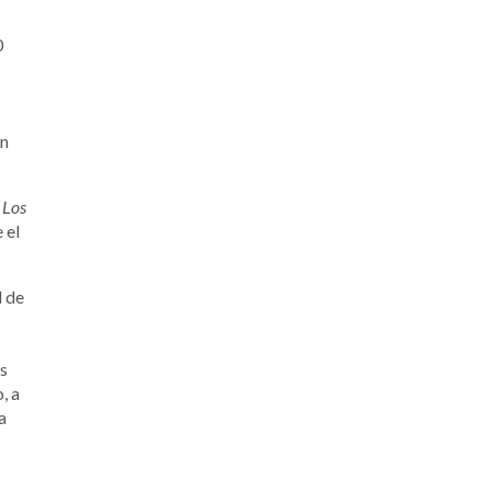
0
ún
e
Los
 el
l de
as
, a
a