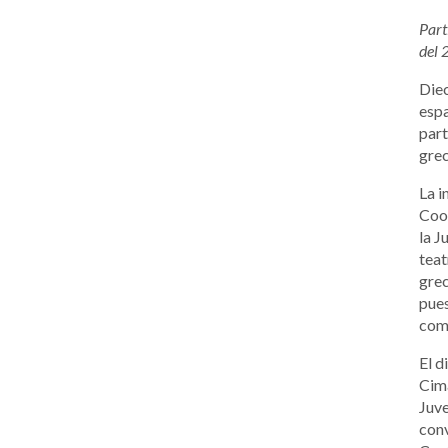
Part
del 
Diec
espa
part
grec
La i
Coop
la J
teat
grec
pues
como
El d
Cima
Juve
conv