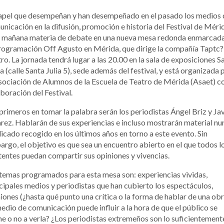
apel que desempeñan y han desempeñado en el pasado los medios 
nicación en la difusión, promoción e historia del Festival de Méri
á mañana materia de debate en una nueva mesa redonda enmarcada
rogramación Off Agusto en Mérida, que dirige la compañía Taptc?
ro. La jornada tendrá lugar a las 20.00 en la sala de exposiciones S
a (calle Santa Julia 5), sede además del festival, y está organizada 
sociación de Alumnos de la Escuela de Teatro de Mérida (Asaet) co
boración del Festival.
primeros en tomar la palabra serán los periodistas Ángel Briz y Jav
rez. Hablarán de sus experiencias e incluso mostrarán material nu
icado recogido en los últimos años en torno a este evento. Sin
rgo, el objetivo es que sea un encuentro abierto en el que todos l
tentes puedan compartir sus opiniones y vivencias.
temas programados para esta mesa son: experiencias vividas,
cipales medios y periodistas que han cubierto los espectáculos,
iones (¿hasta qué punto una crítica o la forma de hablar de una ob
edio de comunicación puede influir a la hora de que el público se
e o no a verla? ¿Los periodistas extremeños son lo suficientement