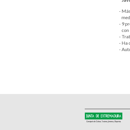
Más 
medi
9 pr
con 
Trab
Ha c
Auto