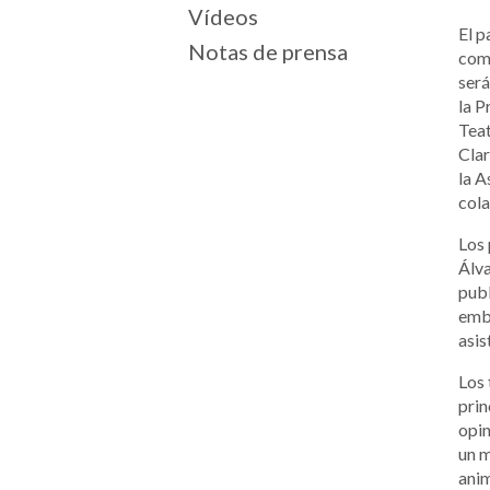
Vídeos
El p
Notas de prensa
comu
ser
la P
Teat
Clar
la A
cola
Los 
Álva
publ
emba
asis
Los 
prin
opin
un m
anim