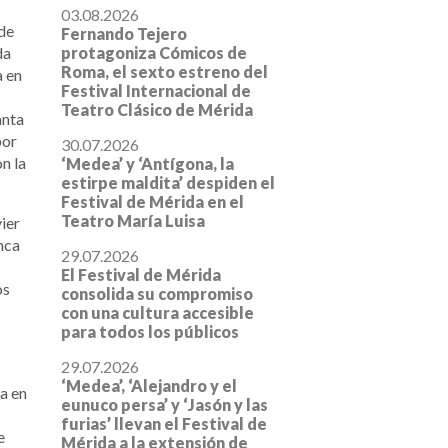
03.08.2026
de
Fernando Tejero
protagoniza Cómicos de
da
Roma, el sexto estreno del
 en
Festival Internacional de
Teatro Clásico de Mérida
anta
por
30.07.2026
n la
‘Medea’ y ‘Antígona, la
estirpe maldita’ despiden el
Festival de Mérida en el
Teatro María Luisa
ier
nca
29.07.2026
El Festival de Mérida
os
consolida su compromiso
con una cultura accesible
para todos los públicos
29.07.2026
‘Medea’, ‘Alejandro y el
ra en
eunuco persa’ y ‘Jasón y las
furias’ llevan el Festival de
e
Mérida a la extensión de