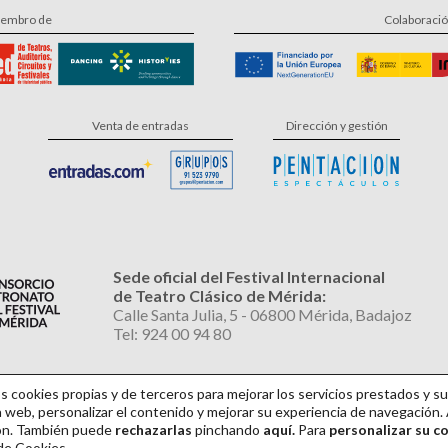
embro de
Colaboraci
Venta de entradas
Dirección y gestión
Sede oficial del Festival Internacional
de Teatro Clásico de Mérida:
Calle Santa Julia, 5 - 06800 Mérida, Badajoz
Tel: 924 00 94 80
cookies propias y de terceros para mejorar los servicios prestados y su
 web, personalizar el contenido y mejorar su experiencia de navegación. 
ión. También puede
rechazarlas
pinchando
aquí.
Para
personalizar su c
al
|
Política de Privacidad
|
Política de Cookies
|
Diseño: David Sueiro
|
Webmaster: Axe
 de Cookies