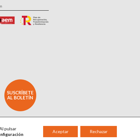
ón
SUSCRÍBETE
AL BOLETÍN
Al pulsar
Aceptar
Rechazar
onfiguración
l Kacelnik