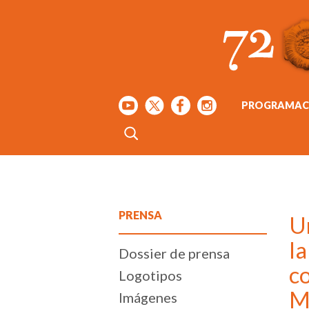
PROGRAMAC
PRENSA
U
la
Dossier de prensa
co
Logotipos
M
Imágenes