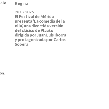
a la
Regina
28.07.2026
El Festival de Mérida
presenta ‘La comedia de la
a
olla’, una divertida versión
del clásico de Plauto
dirigida por Juan Luis Iborra
y protagonizada por Carlos
Sobera
ión.