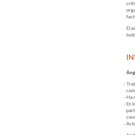
crít
orga
fact
El a
todo
IN
Áng
Trab
comp
Ha r
En l
part
con
Actu
Jav