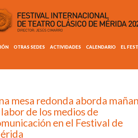
IÓN
OTRAS SEDES
ACTIVIDADES
CALENDARIO
EL FES
na mesa redonda aborda maña
 labor de los medios de
municación en el Festival de
érida