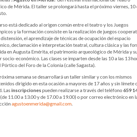
ico de Mérida. El taller se prolongará hasta el próximo viernes, 10
sto.
urso está dedicado al origen común entre el teatro y los Juegos
picos y la formación consiste en la realización de juegos coopera
 distensión, el aprendizaje de técnicas de ocupación del espacio
nico, declamación e interpretación teatral, cultura clásica y las fo
ida en Augusta Emérita, el patrimonio arqueológico de Mérida y s
r socio-económico. Las clases se imparten desde las 10 a las 13 ho
l Pórtico del Foro de la Colonia (calle Sagasta).
róxima semana se desarrollará un taller similar y con los mismos
enidos dirigido en esta ocasión a mayores de 17 años y sin límete 
d. Las
inscripciones
pueden realizarse a través del teléfono
659 1
1
(de 11.00 a 13.00 y de 17.00 a 19.00) o por correo electrónico en l
ección
agustoenmerida@gmail.com
.