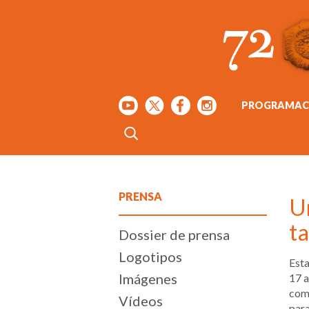
PROGRAMAC
PRENSA
Un
t
Dossier de prensa
Logotipos
Esta
Imágenes
17 a
com
Vídeos
para