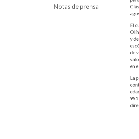
Notas de prensa
Clás
ago
El c
Olím
y de
escé
de v
valo
en e
La p
cont
eda
95
dir