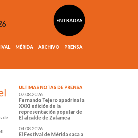
ENTRADAS
TIVAL
MÉRIDA
ARCHIVO
PRENSA
ÚLTIMAS NOTAS DE PRENSA
el
07.08.2026
Fernando Tejero apadrina la
XXXI edición de la
representación popular de
s de
El alcalde de Zalamea
04.08.2026
es
El Festival de Mérida saca a