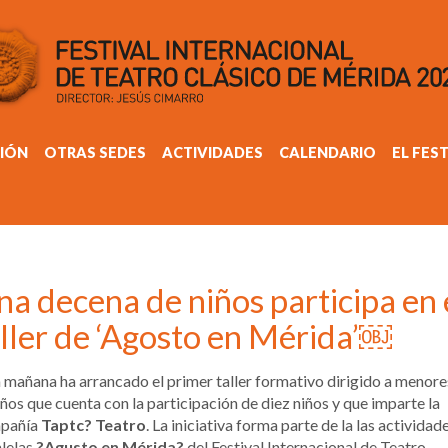
IÓN
OTRAS SEDES
ACTIVIDADES
CALENDARIO
EL FES
a decena de niños participa en 
aller de ‘Agosto en Mérida’￼
 mañana ha arrancado el primer taller formativo dirigido a menore
ños que cuenta con la participación de diez niños y que imparte la
pañía
Taptc? Teatro
. La iniciativa forma parte de la las actividad
lelas
?Agusto en Mérida?
del Festival Internacional de Teatro