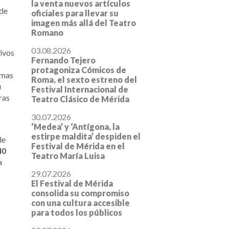
la venta nuevos artículos
 de
oficiales para llevar su
imagen más allá del Teatro
Romano
03.08.2026
tivos
Fernando Tejero
protagoniza Cómicos de
rmas
Roma, el sexto estreno del
u
Festival Internacional de
ras
Teatro Clásico de Mérida
30.07.2026
‘Medea’ y ‘Antígona, la
estirpe maldita’ despiden el
de
Festival de Mérida en el
40
Teatro María Luisa
a
29.07.2026
El Festival de Mérida
consolida su compromiso
con una cultura accesible
para todos los públicos