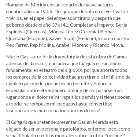
Romano de Mérida con un reparto de nueve actores
encabezado por Pablo Derqui, que debuta en el Festival de
Mérida, en el papel del emperador tirano y déspota que
gobernó desde el año 37 al 41. Completan el reparto Borja
Espinosa (Quereas), Mónica López (Cesonia) Bernart
Quintana (Escipión), Xavier Ripoll (Helicón), y como corifeo:
Pep Ferrer, Pep Molina, Anabel Moreno y Ricardo Moya.
Mario Gas, autor de la dramaturgia de esta obra de Camus
además de director, considera que
Calígula
es ?un texto
fundamental en el teatro del siglo XX, porque aporta todos
los temores de la colectividad hacia un tirano, el nihilismo de
alguien que puede, por un hecho fortuito y doloroso,
especular sobre el verdadero dolor y de ahí pasarse a un
lugar donde el dolor se infringe a los demás y si tienes poder,
el poder se rompe en mil pedazos hasta convertirse
insoportable y exterminador para los demás?.
El
Calígula
que pretende presentar Gas en Mérida está
alejado de ser un personaje patológico, enfermo, loco, como
se ha dibujado en otros montajes sobre la obra, ?porque ?