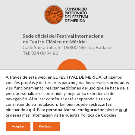
Sede oficial del Festival Internacional
de Teatro Clásico de Mérida:
Calle Santa Julia, 5 - 06800 Mérida, Badajoz
Tel: 924 00 94 80
SUSCRÍBETE
AL BOLETÍN
A través de esta web, en EL FESTIVAL DE MÉRIDA, utilizamos
cookies propias y de terceros para mejorar los servicios prestados
y su funcionamiento, realizar mediciones del uso que se hace de la
web, personalizar el contenido y mejorar su experiencia de
navegación. Al pulsar continuar
está aceptando su uso y
consintiendo su instalación. También puede
rechazarlas
pinchando
aquí.
Para
personalizar su configuración
pinche
aquí
.
Si desea más información visite nuestra
Política de Cookies
Aviso Legal
|
Política de Privacidad
|
Política de Cookies
|
Diseño: David Sueiro
Aceptar
Rechazar
|
Webmaster: Axel Kacelnik