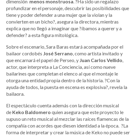
dimensión
menos
monstruosa
. ?Ha sido un regalazo
profundizar en el personaje, descubrir las posibilidades que
tiene y poder defender a una mujer que la violan y la
convierten en un bicho?, asegura la directora, mientras
explica que no llegó a imaginar que ?íbamos a querer y a
defender? a esta figura mitológica.
Sobre el escenario, Sara Baras estará acompañada por el
bailaor cordobés
José
Serrano
, como artista invitado y
que encarnará el papel de Perseo, y
Juan
Carlos
Vellido
,
actor, que interpreta a La Conciencia, así como nueve
bailarines que completan el elenco al que el montaje le
otorga una entidad propia dentro de la historia. ?Con la
ayuda de todos, la puesta en escena es explosiva?, revela la
bailaora.
El espectáculo cuenta además con la dirección musical
de
Keko
Baldomero
quien asegura que este proyecto le
supuso un reto musical al mezclar las raíces flamencas de la
compañía con acordes que diesen identidad a la época. ?La
forma de interpretar y crear la música de Keko no puede ser