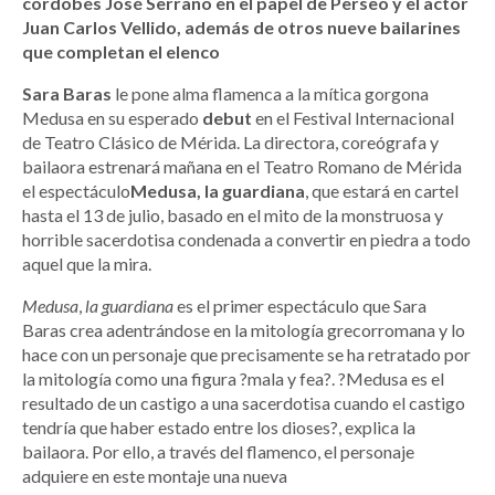
cordobés José Serrano en el papel de Perseo y el actor
Juan Carlos Vellido, además de otros nueve bailarines
que completan el elenco
Sara
Baras
le pone alma flamenca a la mítica gorgona
Medusa en su esperado
debut
en el Festival Internacional
de Teatro Clásico de Mérida. La directora, coreógrafa y
bailaora estrenará mañana en el Teatro Romano de Mérida
el espectáculo
Medusa, la guardiana
, que estará en cartel
hasta el 13 de julio, basado en el mito de la monstruosa y
horrible sacerdotisa condenada a convertir en piedra a todo
aquel que la mira.
Medusa
,
la
guardiana
es el primer espectáculo que Sara
Baras crea adentrándose en la mitología grecorromana y lo
hace con un personaje que precisamente se ha retratado por
la mitología como una figura ?mala y fea?. ?Medusa es el
resultado de un castigo a una sacerdotisa cuando el castigo
tendría que haber estado entre los dioses?, explica la
bailaora. Por ello, a través del flamenco, el personaje
adquiere en este montaje una nueva