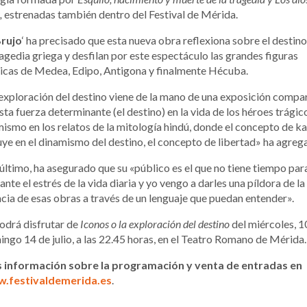
,
estrenadas también dentro del Festival de Mérida.
Brujo
‘ ha precisado que esta nueva obra reflexiona sobre el destino
ragedia griega y desfilan por este espectáculo las grandes figuras
icas de Medea, Edipo, Antigona y finalmente Hécuba.
exploración del destino viene de la mano de una exposición compa
sta fuerza determinante (el destino) en la vida de los héroes trágic
mismo en los relatos de la mitología hindú, donde el concepto de k
uye en el dinamismo del destino, el concepto de libertad» ha agreg
último, ha asegurado que su «público es el que no tiene tiempo par
 ante el estrés de la vida diaria y yo vengo a darles una píldora de la
cia de esas obras a través de un lenguaje que puedan entender».
odrá disfrutar de
Iconos o la exploración del destino
del miércoles, 1
ngo 14 de julio, a las 22.45 horas, en el Teatro Romano de Mérida
 información sobre la programación y venta de entradas en
.festivaldemerida.es
.