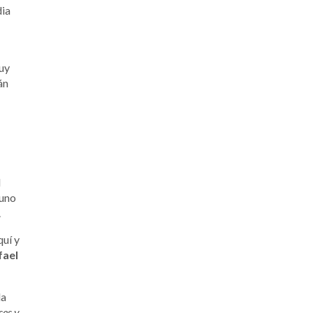
dia
uy
án
l
, uno
.
uí y
fael
la
ses y