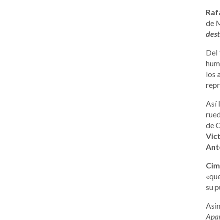
Rafa
de M
dest
Del
humo
los 
repr
Así 
rued
de C
Vic
Ant
Cim
«que
su p
Asim
Apar