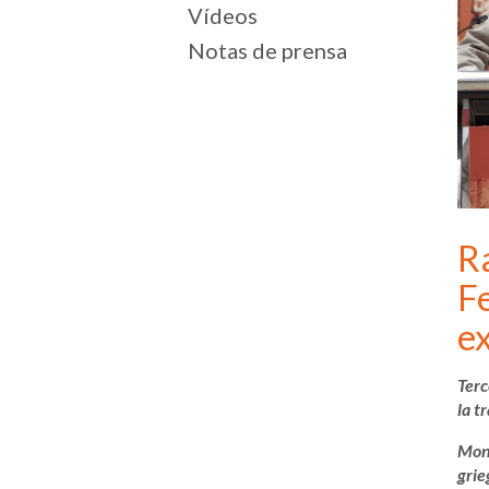
Vídeos
Notas de prensa
Ra
Fe
ex
Terc
la t
Monó
grie