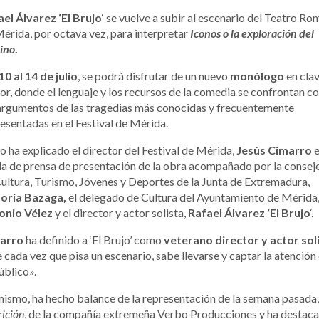
el Álvarez ‘El Brujo
‘ se vuelve a subir al escenario del Teatro R
érida, por octava vez, para interpretar
Iconos o la exploración del
ino
.
10 al 14 de julio
, se podrá disfrutar de un nuevo
monólogo
en cla
r, donde el lenguaje y los recursos de la comedia se confrontan c
argumentos de las tragedias más conocidas y frecuentemente
esentadas en el Festival de Mérida.
lo ha explicado el director del Festival de Mérida,
Jesús Cimarro
e
a de prensa de presentación de la obra acompañado por la consej
ultura, Turismo, Jóvenes y Deportes de la Junta de Extremadura,
toria Bazaga,
el delegado de Cultura del Ayuntamiento de Mérida
onio Vélez
y el director y actor solista,
Rafael Álvarez ‘El Brujo
‘.
arro
ha definido a ‘El Brujo’ como
veterano director y actor soli
 cada vez que pisa un escenario, sabe llevarse y captar la atención
úblico».
ismo, ha hecho balance de la representación de la semana pasada
ición
, de la compañía extremeña Verbo Producciones y ha destac