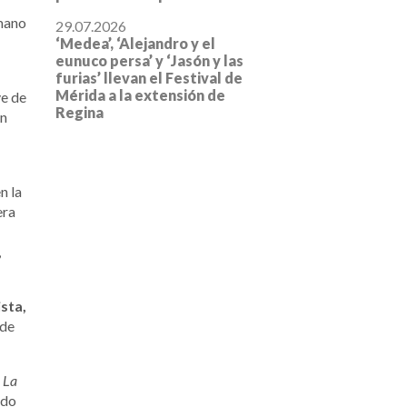
omano
29.07.2026
‘Medea’, ‘Alejandro y el
eunuco persa’ y ‘Jasón y las
furias’ llevan el Festival de
Mérida a la extensión de
ve de
Regina
on
n la
era
,
sta,
 de
,
La
ado