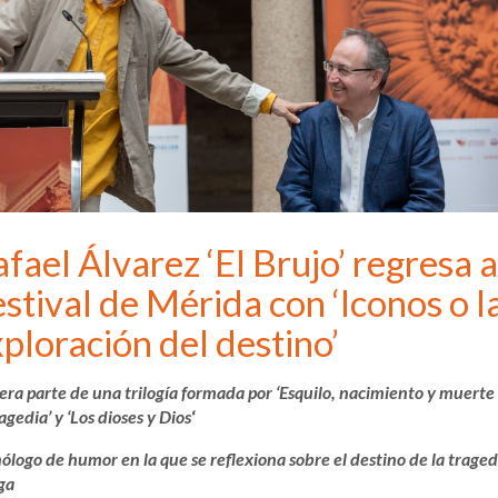
fael Álvarez ‘El Brujo’ regresa a
stival de Mérida con ‘Iconos o l
ploración del destino’
era parte de una trilogía formada por ‘Esquilo, nacimiento y muerte
ragedia’ y ‘Los dioses y Dios
‘
logo de humor en la que se reflexiona sobre el destino de la traged
ga