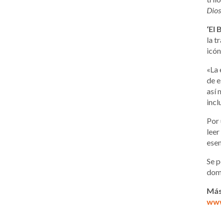
Dios
‘El 
la t
icón
«La 
de e
así 
incl
Por 
leer
esen
Se p
domi
Más
www