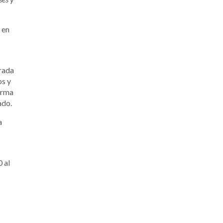
 en
rada
os y
arma
ado.
a
0 al
.