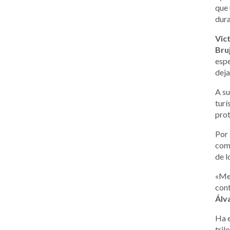
que 
dura
Vic
Bruj
espe
deja
A su
turí
prot
Por 
como
de l
«Me 
cont
Álv
Ha 
tril