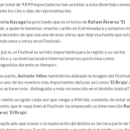
un total de 9.899 espectadores han asistido a esta divertida come
nte los cinco días de representación.
toria Bazaga
ha precisado que es el turno de
Rafael Álvarez ‘El
o’,
a quien le tenemos «mucho cariño en Extremadura y estamos m
ranzados de que sea una de esas obras que deje esa huella que est
ndo unos y otros en el Festival».
 juicio, el Festival es un hito importante para la región y su sector
stico y «a nivel nacional e internacional nos posiciona como
agonista durante un tiempo».
su parte,
Antonio Vélez
también ha alabado la imagen del Festiva
 uno de los eventos más importantes del país así como
‘El Brujo
‘
os actores más distinguido y más reconocido en el ámbito teatral?
siento acogido cada vez que vengo a Mérida, contento de estar aq
ento que le vaya bien al Festival» ha empezado su intervención
Ra
arez
‘
El Brujo
‘.
explicado que
Iconos o la exploración del destino
es tercera parte de 
ogía formada por
Esquilo, nacimiento y muerte de la tragedia y Los dio