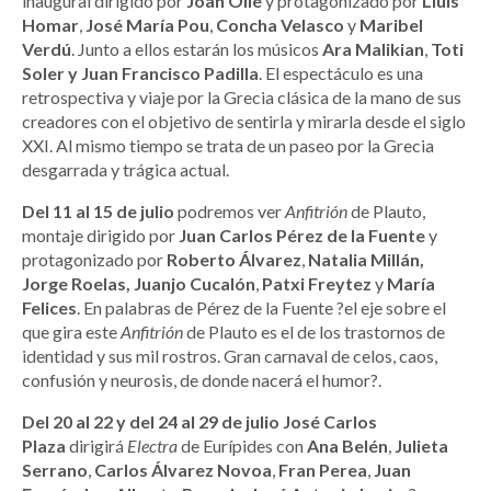
inaugural dirigido por
Joan Ollé
y protagonizado por
Lluís
Homar
,
José María Pou
,
Concha Velasco
y
Maribel
Verdú
. Junto a ellos estarán los músicos
Ara Malikian
,
Toti
Soler y Juan Francisco Padilla
. El espectáculo es una
retrospectiva y viaje por la Grecia clásica de la mano de sus
creadores con el objetivo de sentirla y mirarla desde el siglo
XXI. Al mismo tiempo se trata de un paseo por la Grecia
desgarrada y trágica actual.
Del 11 al 15 de julio
podremos ver
Anfitrión
de Plauto,
montaje dirigido por
Juan Carlos Pérez de la Fuente
y
protagonizado por
Roberto Álvarez
,
Natalia Millán,
Jorge Roelas,
Juanjo Cucalón
,
Patxi Freytez
y
María
Felices
. En palabras de Pérez de la Fuente ?el eje sobre el
que gira este
Anfitrión
de Plauto es el de los trastornos de
identidad y sus mil rostros. Gran carnaval de celos, caos,
confusión y neurosis, de donde nacerá el humor?.
Del 20 al 22 y del 24 al 29 de julio
José Carlos
Plaza
dirigirá
Electra
de Eurípides con
Ana Belén
,
Julieta
Serrano
,
Carlos Álvarez Novoa
,
Fran Perea
,
Juan