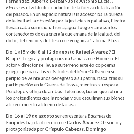
Fernández, Alberto Berzal
y
José Antonio Lucia
. ?
Electra
es el vehículo conductor de la fuerza de la traición,
del pasado. En un espacio natural sin accesorios, la pureza
de la lealtad, la obsesión por la justicia sin paliativo, Electra
lleva a cabo su misión. Tierra, agua, fuego y aire son los
contenedores de esa energía que emana de la lealtad, del
dolor, del rencor y del deseo de venganza?, afirma Plaza.
Del 1 al 5 y del 8 al 12 de agosto Rafael Álvarez ?El
Brujo?
dirigirá y protagonizará
La odisea
de Homero. El
actor y director se lleva a su terreno este épico poema
griego que narra las vicisitudes del héroe Odiseo en su
periplo de veinte años de regreso a su patria, Ítaca, tras su
participación en la Guerra de Troya, mientras su esposa
Penélope y el hijo de ambos, Telémaco, tienen que sufrir a
los pretendientes que la rondan y que esquilman sus bienes
al creer muerto al dueño de la casa.
Del 16 al 19 de agosto
se representará
Bacantes
de
Eurípides bajo la dirección de
Carlos Álvarez Ossorio
y
protagonizada por
Críspulo Cabezas
,
Domingo