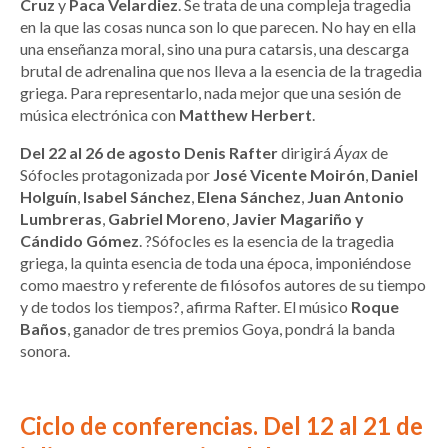
Cruz
y
Paca Velardiez
. Se trata de una compleja tragedia
en la que las cosas nunca son lo que parecen. No hay en ella
una enseñanza moral, sino una pura catarsis, una descarga
brutal de adrenalina que nos lleva a la esencia de la tragedia
griega. Para representarlo, nada mejor que una sesión de
música electrónica con
Matthew Herbert
.
Del 22 al 26 de agosto Denis Rafter
dirigirá
Áyax
de
Sófocles protagonizada por
José Vicente Moirón
,
Daniel
Holguín
,
Isabel Sánchez
,
Elena Sánchez
,
Juan Antonio
Lumbreras
,
Gabriel Moreno
,
Javier Magariño y
Cándido Gómez
. ?Sófocles es la esencia de la tragedia
griega, la quinta esencia de toda una época, imponiéndose
como maestro y referente de filósofos autores de su tiempo
y de todos los tiempos?, afirma Rafter. El músico
Roque
Baños
, ganador de tres premios Goya, pondrá la banda
sonora.
Ciclo de conferencias. Del 12 al 21 de