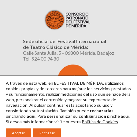
Sede oficial del Festival Internacional
de Teatro Clásico de Mérida:
Calle Santa Julia, 5 - 06800 Mérida, Badajoz
Tel: 924 00 94 80
SUSCRÍBETE
AL BOLETÍN
A través de esta web, en EL FESTIVAL DE MÉRIDA, utilizamos
cookies propias y de terceros para mejorar los servicios prestados
y su funcionamiento, realizar mediciones del uso que se hace de la
web, personalizar el contenido y mejorar su experiencia de
navegación. Al pulsar continuar
está aceptando su uso y
consintiendo su instalación. También puede
rechazarlas
pinchando
aquí.
Para
personalizar su configuración
pinche
aquí
.
Si desea más información visite nuestra
Política de Cookies
Aviso Legal
|
Política de Privacidad
|
Política de Cookies
|
Diseño: David Sueiro
Aceptar
Rechazar
|
Webmaster: Axel Kacelnik