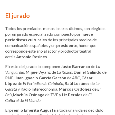
El jurado
Todos los premiados, menos los tres últimos, son elegidos
por un jurado especializado compuesto por
nueve
periodistas culturales
de los principales medios de
comunicación españoles y un
presidente
, honor que
corresponde este año al actor y productor teatral
actriz
Antonio Resines
.
El resto del jurado lo componen
Justo Barranco
de
La
Vanguardia
,
Miguel Ayanz
de
La Razón
,
Daniel Galindo
de
RNE,
Juan Ignacio García Garzón
de
ABC
,
César
López
de
El Periódico de Cataluña
,
Raúl Losánez
de
La
Gaceta
y Radio Intereconomía,
Marcos Ordóñez
de
El
País
,
Machús Osinaga
de TVE y
Liz Perales
de
El
Cultural
de
El Mundo
.
El
premio Emérita Augusta
a toda una vida es decidido