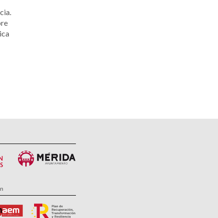
cia.
bre
ica
ón