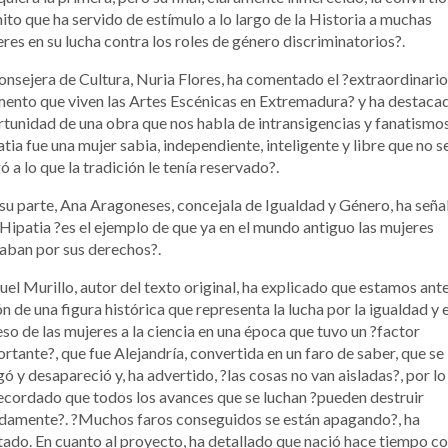
ito que ha servido de estímulo a lo largo de la Historia a muchas
res en su lucha contra los roles de género discriminatorios?.
onsejera de Cultura, Nuria Flores, ha comentado el ?extraordinario
nto que viven las Artes Escénicas en Extremadura? y ha destacad
tunidad de una obra que nos habla de intransigencias y fanatismos
tia fue una mujer sabia, independiente, inteligente y libre que no s
ó a lo que la tradición le tenía reservado?.
su parte, Ana Aragoneses, concejala de Igualdad y Género, ha señ
Hipatia ?es el ejemplo de que ya en el mundo antiguo las mujeres
aban por sus derechos?.
el Murillo, autor del texto original, ha explicado que estamos ante
ón de una figura histórica que representa la lucha por la igualdad y e
so de las mujeres a la ciencia en una época que tuvo un ?factor
rtante?, que fue Alejandría, convertida en un faro de saber, que se
ó y desapareció y, ha advertido, ?las cosas no van aisladas?, por lo
ecordado que todos los avances que se luchan ?pueden destruir
damente?. ?Muchos faros conseguidos se están apagando?, ha
tado. En cuanto al proyecto, ha detallado que nació hace tiempo co