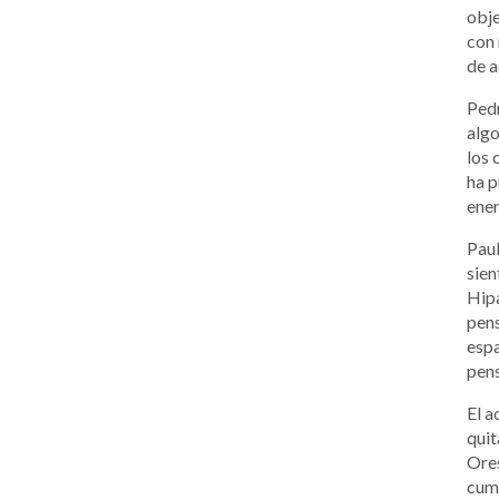
obje
con 
de a
Pedr
algo
los 
ha p
ener
Paul
sien
Hipa
pens
espa
pens
El a
quit
Ores
cump