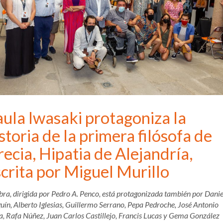
ula Iwasaki protagoniza la
storia de la primera filósofa de
ecia, Hipatia de Alejandría,
crita por Miguel Murillo
bra, dirigida por Pedro A. Penco, está protagonizada también por Danie
uín, Alberto Iglesias, Guillermo Serrano, Pepa Pedroche, José Antonio
a, Rafa Núñez, Juan Carlos Castillejo, Francis Lucas y Gema González