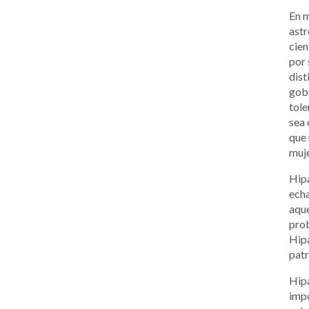
En m
astr
cien
por 
dist
gobi
tole
sea 
que 
muje
Hipa
echa
aque
prob
Hipa
patr
Hipa
impo