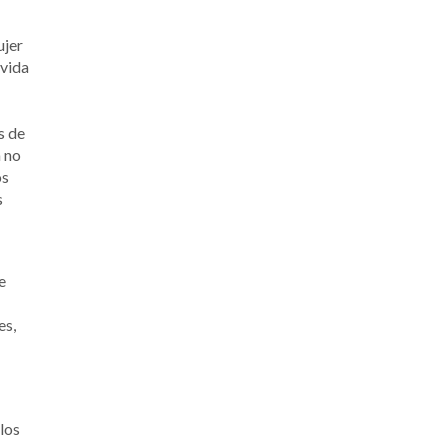
ujer
ovida
s de
a no
os
s
e
es,
los