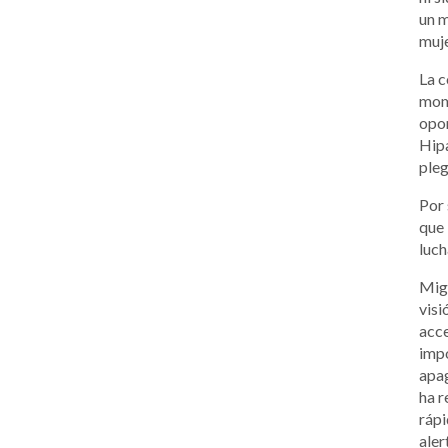
un m
muje
La c
mome
opor
Hipa
pleg
Por 
que 
luch
Migu
visi
acce
impo
apag
ha r
rápi
aler