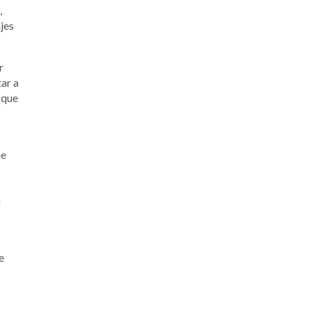
,
jes
r
tar a
 que
ue
n
e