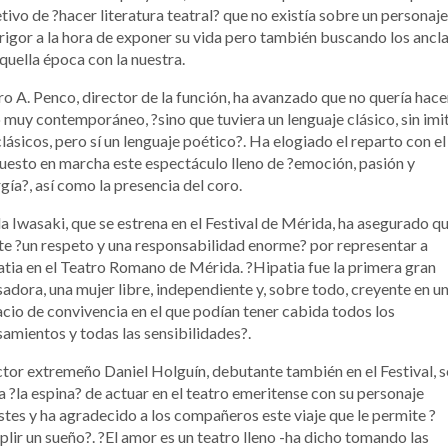
tivo de ?hacer literatura teatral? que no existía sobre un personaje
rigor a la hora de exponer su vida pero también buscando los ancla
quella época con la nuestra.
o A. Penco, director de la función, ha avanzado que no quería hace
 muy contemporáneo, ?sino que tuviera un lenguaje clásico, sin imi
clásicos, pero sí un lenguaje poético?. Ha elogiado el reparto con el
uesto en marcha este espectáculo lleno de ?emoción, pasión y
gía?, así como la presencia del coro.
a Iwasaki, que se estrena en el Festival de Mérida, ha asegurado q
te ?un respeto y una responsabilidad enorme? por representar a
tia en el Teatro Romano de Mérida. ?Hipatia fue la primera gran
adora, una mujer libre, independiente y, sobre todo, creyente en u
cio de convivencia en el que podían tener cabida todos los
amientos y todas las sensibilidades?.
ctor extremeño Daniel Holguín, debutante también en el Festival, s
a ?la espina? de actuar en el teatro emeritense con su personaje
tes y ha agradecido a los compañeros este viaje que le permite ?
lir un sueño?. ?El amor es un teatro lleno -ha dicho tomando las