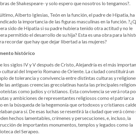
bras de Shakespeare- y solo espero que nosotros lo tengamos?.
último, Alberto Iglesias, Teón en la función, el padre de Hipatia, ha
indicado la importancia de las figuras masculinas en la función. ?¿
era sido de Hipatia si su padre hubiera tenido otra actitud y no le
era permitido el desarrollo de su hija? Esta es una obra para la hist
ra recordar que hay que dejar libertad a las mujeres?
ento histórico
e los siglos IV y V después de Cristo, Alejandría es el más importa
 cultural del Imperio Romano de Oriente. La ciudad constituirá un
plo de tolerancia y convivencia entre distintas culturas y religione
e las antiguas creencias grecolatinas hasta las principales religion
teístas como judíos y cristianos. Esta convivencia se verá rota po
utas y ambiciones de representantes religiosos como el patriarca
lo en la búsqueda de la hegemonía que ortodoxos y cristianos cald
laban para sí. De esas luchas se resentirá la ciudad que verá cómo 
den hechos lamentables, crímenes y persecuciones, e, incluso, la
trucción de importantes monumentos, templos y legados como la
ioteca del Serapeo.