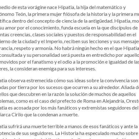
edio de esta vorágine nace Hipatia, la hija del matemático y
ónomo Teón, la primera mujer filósofa de la historia y la primera m
tífica dentro del concepto de ciencia de la antigüedad. Hipatia, m
su amor por el conocimiento, funda escuela en la que discípulos de
intas creencias, clases sociales y puestos de responsabilidad en el
erno de la ciudad y el Imperio, reciben sus lecciones y sus mensaje
rancia, respeto y armonía. No habrá ningún hecho en el que Hipati
consultada y su personalidad será puesta en entredicho por aquell
movidos por el fanatismo y el odio a la promoción e igualdad de la
res, la consideran enemiga para sus intereses.
tia observa estremecida cómo sus ideas sobre la convivencia son
das por tierra por los sucesos que ocurren a su alrededor. Aliada d
llos que descubren en la razón la solución de muchos de aquellos
lemas, como es el caso del prefecto de Roma en Alejandría, Orest
tia es acosada por los más fanáticos y extremistas seguidores del
iarca Cirilo que la condenan a muerte.
tia sufrirá una muerte terrible a manos de esos fanáticos y ante la
tencia de sus seguidores. La Historia ha especulado mucho sobre 