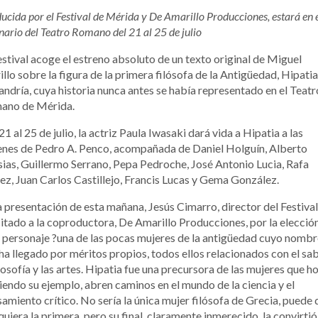
ucida por el Festival de Mérida y De Amarillo Producciones, estará en 
nario del Teatro Romano del 21 al 25 de julio
estival acoge el estreno absoluto de un texto original de Miguel
llo sobre la figura de la primera filósofa de la Antigüedad, Hipati
andría, cuya historia nunca antes se había representado en el Teatr
ano de Mérida.
21 al 25 de julio, la actriz Paula Iwasaki dará vida a Hipatia a las
nes de Pedro A. Penco, acompañada de Daniel Holguín, Alberto
sias, Guillermo Serrano, Pepa Pedroche, José Antonio Lucia, Rafa
z, Juan Carlos Castillejo, Francis Lucas y Gema González.
a presentación de esta mañana, Jesús Cimarro, director del Festival
citado a la coproductora, De Amarillo Producciones, por la elecció
 personaje ?una de las pocas mujeres de la antigüedad cuyo nombr
ha llegado por méritos propios, todos ellos relacionados con el sab
ilosofía y las artes. Hipatia fue una precursora de las mujeres que ho
iendo su ejemplo, abren caminos en el mundo de la ciencia y el
amiento crítico. No sería la única mujer filósofa de Grecia, puede 
iquiera la primera, pero su final, claramente inmerecido, la convirtió