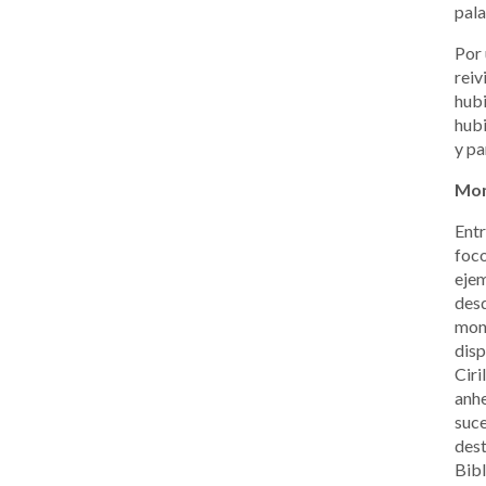
pala
Por 
reiv
hubi
hubi
y pa
Mom
Entr
foco
ejem
desd
mono
disp
Ciri
anhe
suce
des
Bibl