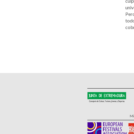
culp
univ
Pero
todo
cobr
Mi