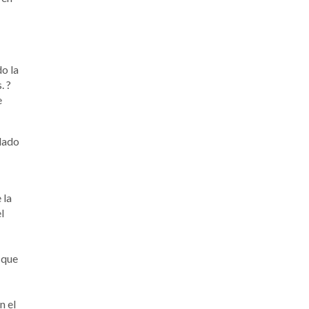
o la
. ?
e
alado
 la
l
 que
n el