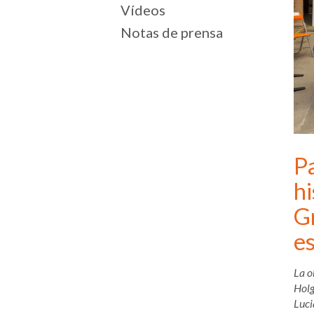
Vídeos
Notas de prensa
Pa
hi
Gr
es
La o
Holg
Luci