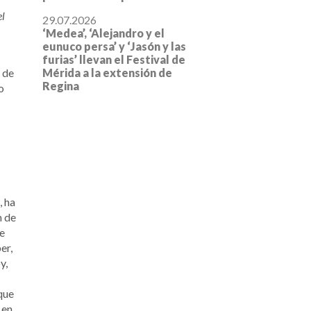
el
29.07.2026
‘Medea’, ‘Alejandro y el
eunuco persa’ y ‘Jasón y las
furias’ llevan el Festival de
a de
Mérida a la extensión de
Regina
o
, ha
n de
e
er,
y,
que
 en