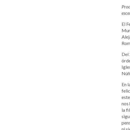
Prod
esce
El F
Muri
Alej
Rom
Del 
órde
Igle
Núñe
En l
feli
este
nos 
la f
sigu
pens
ni s